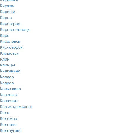
Киржач
Кириши
Киров
Кировград
Кирово-Чепецк
Кирс
Киселевск
Кисловодск
Климовск
Клин
Клинцы
Княгинино
Ковдор
Ковров
Ковылкино
Козельск
Козловка
Козьмодемьянск
Кола
Коломна
Колпино
Кольчугино