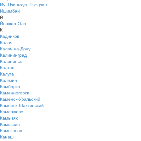
Иу, Цзиньхуа, Чжэцзян
Ишимбай
Й
Йошкар-Ола
К
Кадников
Калач
Калач-на-Дону
Калининград
Калининск
Калтан
Калуга
Калязин
Камбарка
Каменногорск
Каменск-Уральский
Каменск-Шахтинский
Камешково
Камызяк
Камышин
Камышлов
Канаш