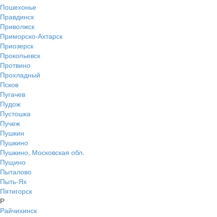
Пошехонье
Правдинск
Приволжск
Приморско-Ахтарск
Приозерск
Прокопьевск
Протвино
Прохладный
Псков
Пугачев
Пудож
Пустошка
Пучеж
Пушкин
Пушкино
Пушкино, Московская обл.
Пущино
Пыталово
Пыть-Ях
Пятигорск
Р
Райчихинск