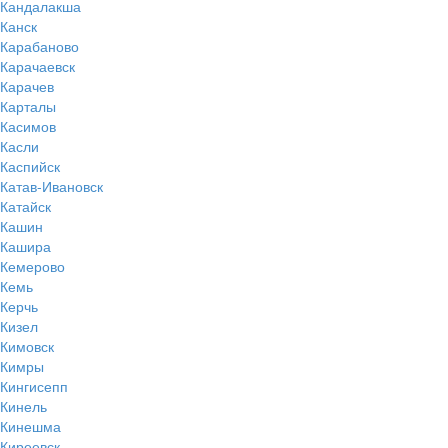
Кандалакша
Канск
Карабаново
Карачаевск
Карачев
Карталы
Касимов
Касли
Каспийск
Катав-Ивановск
Катайск
Кашин
Кашира
Кемерово
Кемь
Керчь
Кизел
Кимовск
Кимры
Кингисепп
Кинель
Кинешма
Киреевск