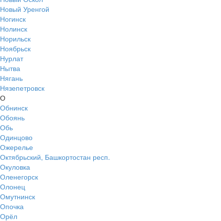
Новый Уренгой
Ногинск
Нолинск
Норильск
Ноябрьск
Нурлат
Нытва
Нягань
Нязепетровск
О
Обнинск
Обоянь
Обь
Одинцово
Ожерелье
Октябрьский, Башкортостан респ.
Окуловка
Оленегорск
Олонец
Омутнинск
Опочка
Орёл