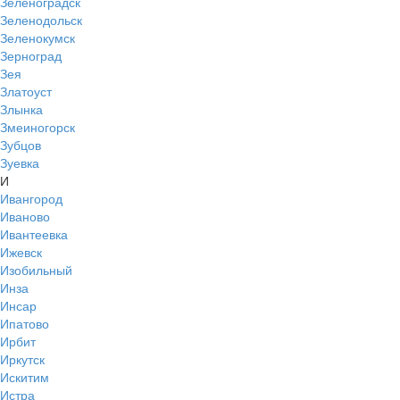
Зеленоградск
Зеленодольск
Зеленокумск
Зерноград
Зея
Златоуст
Злынка
Змеиногорск
Зубцов
Зуевка
И
Ивангород
Иваново
Ивантеевка
Ижевск
Изобильный
Инза
Инсар
Ипатово
Ирбит
Иркутск
Искитим
Истра