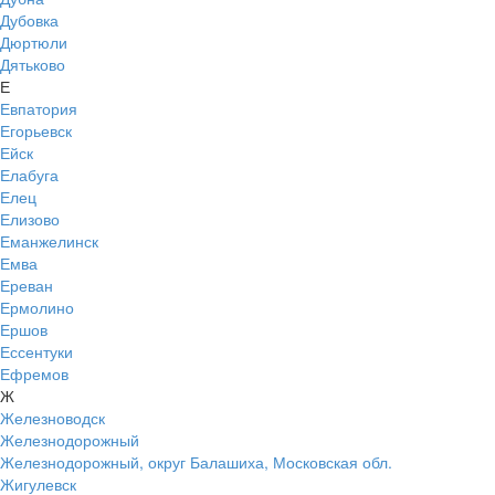
Дубовка
Дюртюли
Дятьково
Е
Евпатория
Егорьевск
Ейск
Елабуга
Елец
Елизово
Еманжелинск
Емва
Ереван
Ермолино
Ершов
Ессентуки
Ефремов
Ж
Железноводск
Железнодорожный
Железнодорожный, округ Балашиха, Московская обл.
Жигулевск