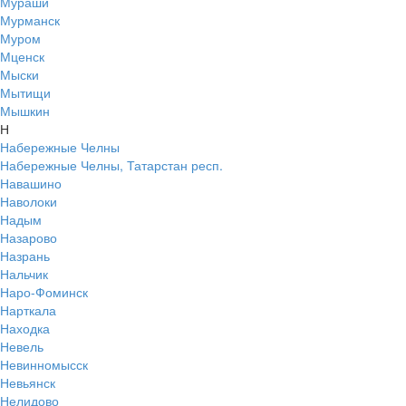
Мураши
Мурманск
Муром
Мценск
Мыски
Мытищи
Мышкин
Н
Набережные Челны
Набережные Челны, Татарстан респ.
Навашино
Наволоки
Надым
Назарово
Назрань
Нальчик
Наро-Фоминск
Нарткала
Находка
Невель
Невинномысск
Невьянск
Нелидово