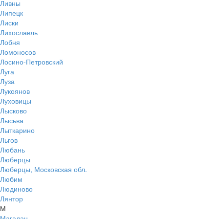
Ливны
Липецк
Лиски
Лихославль
Лобня
Ломоносов
Лосино-Петровский
Луга
Луза
Лукоянов
Луховицы
Лысково
Лысьва
Лыткарино
Льгов
Любань
Люберцы
Люберцы, Московская обл.
Любим
Людиново
Лянтор
М
Магадан