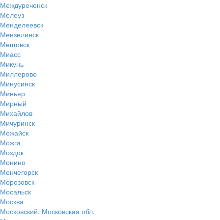
Междуреченск
Мелеуз
Менделеевск
Мензелинск
Мещовск
Миасс
Микунь
Миллерово
Минусинск
Миньяр
Мирный
Михайлов
Мичуринск
Можайск
Можга
Моздок
Монино
Мончегорск
Морозовск
Мосальск
Москва
Московский, Московская обл.