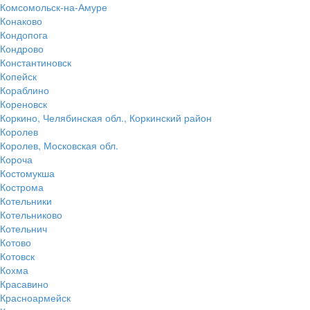
Комсомольск-на-Амуре
Конаково
Кондопога
Кондрово
Константиновск
Копейск
Кораблино
Кореновск
Коркино, Челябинская обл., Коркинский район
Королев
Королев, Московская обл.
Короча
Костомукша
Кострома
Котельники
Котельниково
Котельнич
Котово
Котовск
Кохма
Красавино
Красноармейск