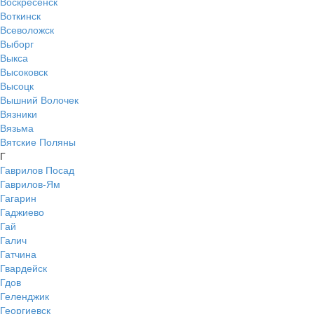
Воскресенск
Воткинск
Всеволожск
Выборг
Выкса
Высоковск
Высоцк
Вышний Волочек
Вязники
Вязьма
Вятские Поляны
Г
Гаврилов Посад
Гаврилов-Ям
Гагарин
Гаджиево
Гай
Галич
Гатчина
Гвардейск
Гдов
Геленджик
Георгиевск