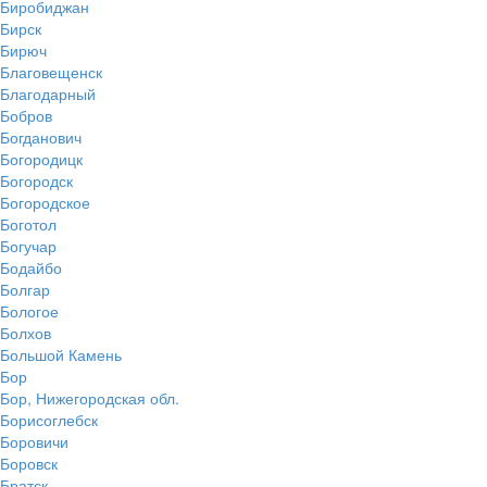
Биробиджан
Бирск
Бирюч
Благовещенск
Благодарный
Бобров
Богданович
Богородицк
Богородск
Богородское
Боготол
Богучар
Бодайбо
Болгар
Бологое
Болхов
Большой Камень
Бор
Бор, Нижегородская обл.
Борисоглебск
Боровичи
Боровск
Братск