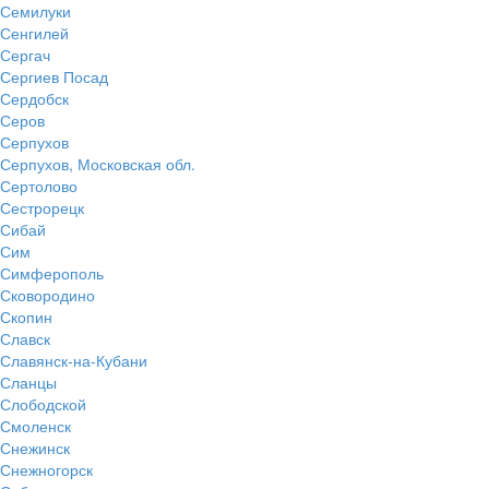
Семилуки
Сенгилей
Сергач
Сергиев Посад
Сердобск
Серов
Серпухов
Серпухов, Московская обл.
Сертолово
Сестрорецк
Сибай
Сим
Симферополь
Сковородино
Скопин
Славск
Славянск-на-Кубани
Сланцы
Слободской
Смоленск
Снежинск
Снежногорск