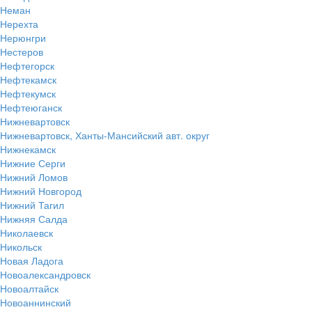
Неман
Нерехта
Нерюнгри
Нестеров
Нефтегорск
Нефтекамск
Нефтекумск
Нефтеюганск
Нижневартовск
Нижневартовск, Ханты-Мансийский авт. округ
Нижнекамск
Нижние Серги
Нижний Ломов
Нижний Новгород
Нижний Тагил
Нижняя Салда
Николаевск
Никольск
Новая Ладога
Новоалександровск
Новоалтайск
Новоаннинский