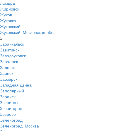
Жиздра
Жирновск
Жуков
Жуковка
Жуковский
Жуковский, Московская обл.
З
Забайкальск
Завитинск
Заводоуковск
Заволжск
Задонск
Заинск
Заозерск
Западная Двина
Заполярный
Зарайск
Звенигово
Звенигород
Зверево
Зеленоград
Зеленоград, Москва