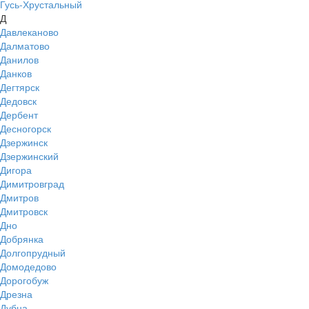
Гусь-Хрустальный
Д
Давлеканово
Далматово
Данилов
Данков
Дегтярск
Дедовск
Дербент
Десногорск
Дзержинск
Дзержинский
Дигора
Димитровград
Дмитров
Дмитровск
Дно
Добрянка
Долгопрудный
Домодедово
Дорогобуж
Дрезна
Дубна