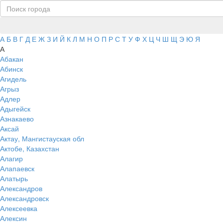
А
Б
В
Г
Д
Е
Ж
З
И
Й
К
Л
М
Н
О
П
Р
С
Т
У
Ф
Х
Ц
Ч
Ш
Щ
Э
Ю
Я
А
Абакан
Абинск
Агидель
Агрыз
Адлер
Адыгейск
Азнакаево
Аксай
Актау, Мангистауская обл
Актобе, Казахстан
Алагир
Алапаевск
Алатырь
Александров
Александровск
Алексеевка
Алексин