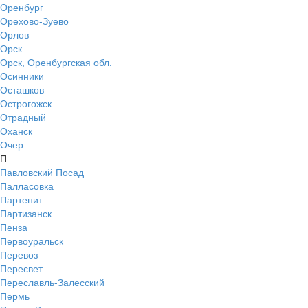
Оренбург
Орехово-Зуево
Орлов
Орск
Орск, Оренбургская обл.
Осинники
Осташков
Острогожск
Отрадный
Оханск
Очер
П
Павловский Посад
Палласовка
Партенит
Партизанск
Пенза
Первоуральск
Перевоз
Пересвет
Переславль-Залесский
Пермь