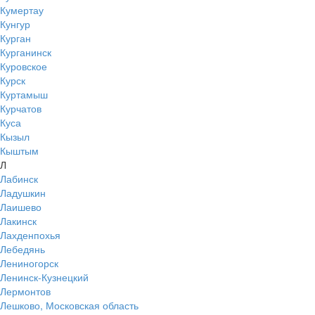
Кумертау
Кунгур
Курган
Курганинск
Куровское
Курск
Куртамыш
Курчатов
Куса
Кызыл
Кыштым
Л
Лабинск
Ладушкин
Лаишево
Лакинск
Лахденпохья
Лебедянь
Лениногорск
Ленинск-Кузнецкий
Лермонтов
Лешково, Московская область