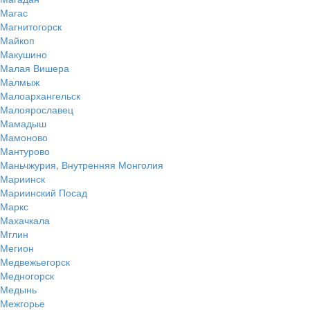
Магас
Магнитогорск
Майкоп
Макушино
Малая Вишера
Малмыж
Малоархангельск
Малоярославец
Мамадыш
Мамоново
Мантурово
Маньчжурия, Внутренняя Монголия
Мариинск
Мариинский Посад
Маркс
Махачкала
Мглин
Мегион
Медвежьегорск
Медногорск
Медынь
Межгорье