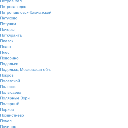
Петров Вал
Петрозаводск
Петропавловск-Камчатский
Петухово
Петушки
Печоры
Питкяранта
Плавск
Пласт
Плес
Поворино
Подольск
Подольск, Московская обл.
Покров
Полевской
Полесск
Полысаево
Полярные Зори
Полярный
Порхов
Похвистнево
Почеп
Починок