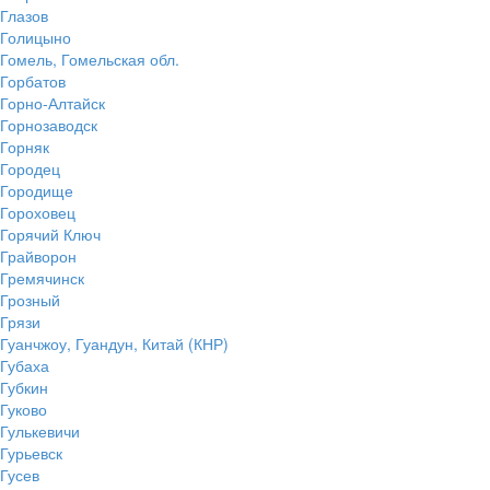
Глазов
Голицыно
Гомель, Гомельская обл.
Горбатов
Горно-Алтайск
Горнозаводск
Горняк
Городец
Городище
Гороховец
Горячий Ключ
Грайворон
Гремячинск
Грозный
Грязи
Гуанчжоу, Гуандун, Китай (КНР)
Губаха
Губкин
Гуково
Гулькевичи
Гурьевск
Гусев