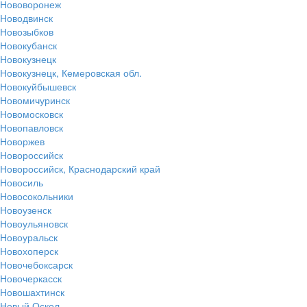
Нововоронеж
Новодвинск
Новозыбков
Новокубанск
Новокузнецк
Новокузнецк, Кемеровская обл.
Новокуйбышевск
Новомичуринск
Новомосковск
Новопавловск
Новоржев
Новороссийск
Новороссийск, Краснодарский край
Новосиль
Новосокольники
Новоузенск
Новоульяновск
Новоуральск
Новохоперск
Новочебоксарск
Новочеркасск
Новошахтинск
Новый Оскол