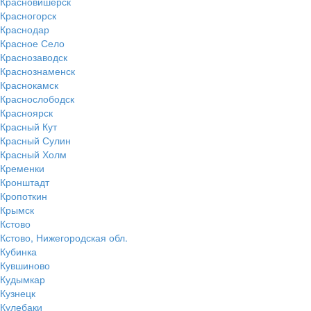
Красновишерск
Красногорск
Краснодар
Красное Село
Краснозаводск
Краснознаменск
Краснокамск
Краснослободск
Красноярск
Красный Кут
Красный Сулин
Красный Холм
Кременки
Кронштадт
Кропоткин
Крымск
Кстово
Кстово, Нижегородская обл.
Кубинка
Кувшиново
Кудымкар
Кузнецк
Кулебаки