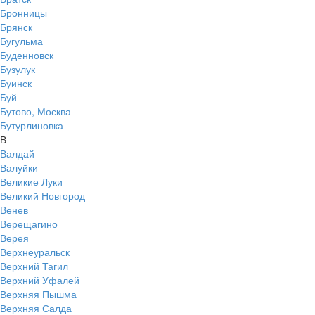
Бронницы
Брянск
Бугульма
Буденновск
Бузулук
Буинск
Буй
Бутово, Москва
Бутурлиновка
В
Валдай
Валуйки
Великие Луки
Великий Новгород
Венев
Верещагино
Верея
Верхнеуральск
Верхний Тагил
Верхний Уфалей
Верхняя Пышма
Верхняя Салда