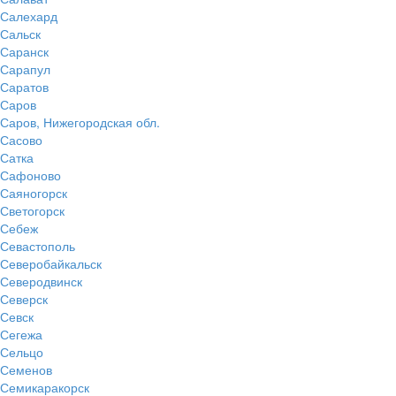
Салехард
Сальск
Саранск
Сарапул
Саратов
Саров
Саров, Нижегородская обл.
Сасово
Сатка
Сафоново
Саяногорск
Светогорск
Себеж
Севастополь
Северобайкальск
Северодвинск
Северск
Севск
Сегежа
Сельцо
Семенов
Семикаракорск