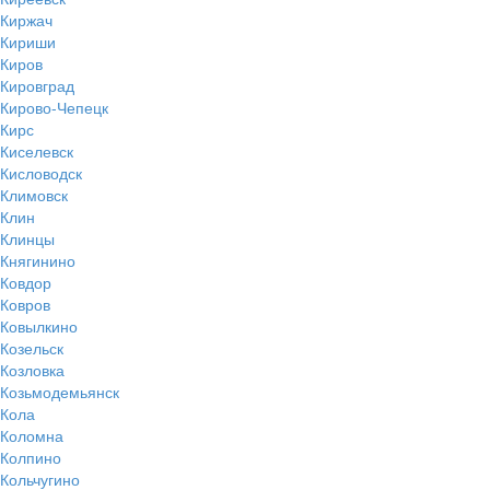
Киржач
Кириши
Киров
Кировград
Кирово-Чепецк
Кирс
Киселевск
Кисловодск
Климовск
Клин
Клинцы
Княгинино
Ковдор
Ковров
Ковылкино
Козельск
Козловка
Козьмодемьянск
Кола
Коломна
Колпино
Кольчугино