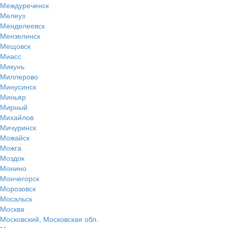
Междуреченск
Мелеуз
Менделеевск
Мензелинск
Мещовск
Миасс
Микунь
Миллерово
Минусинск
Миньяр
Мирный
Михайлов
Мичуринск
Можайск
Можга
Моздок
Монино
Мончегорск
Морозовск
Мосальск
Москва
Московский, Московская обл.