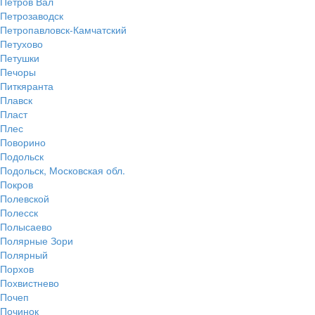
Петров Вал
Петрозаводск
Петропавловск-Камчатский
Петухово
Петушки
Печоры
Питкяранта
Плавск
Пласт
Плес
Поворино
Подольск
Подольск, Московская обл.
Покров
Полевской
Полесск
Полысаево
Полярные Зори
Полярный
Порхов
Похвистнево
Почеп
Починок