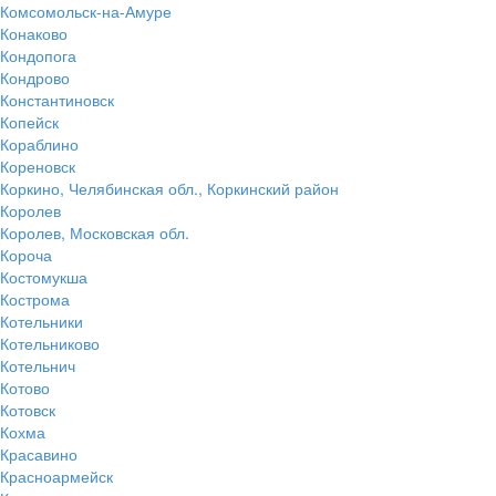
Комсомольск-на-Амуре
Конаково
Кондопога
Кондрово
Константиновск
Копейск
Кораблино
Кореновск
Коркино, Челябинская обл., Коркинский район
Королев
Королев, Московская обл.
Короча
Костомукша
Кострома
Котельники
Котельниково
Котельнич
Котово
Котовск
Кохма
Красавино
Красноармейск