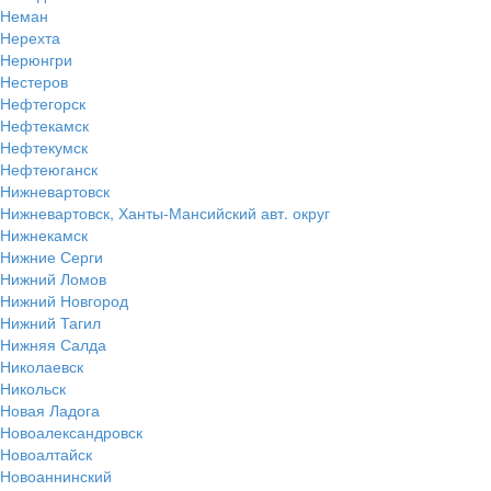
Неман
Нерехта
Нерюнгри
Нестеров
Нефтегорск
Нефтекамск
Нефтекумск
Нефтеюганск
Нижневартовск
Нижневартовск, Ханты-Мансийский авт. округ
Нижнекамск
Нижние Серги
Нижний Ломов
Нижний Новгород
Нижний Тагил
Нижняя Салда
Николаевск
Никольск
Новая Ладога
Новоалександровск
Новоалтайск
Новоаннинский