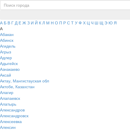
А
Б
В
Г
Д
Е
Ж
З
И
Й
К
Л
М
Н
О
П
Р
С
Т
У
Ф
Х
Ц
Ч
Ш
Щ
Э
Ю
Я
А
Абакан
Абинск
Агидель
Агрыз
Адлер
Адыгейск
Азнакаево
Аксай
Актау, Мангистауская обл
Актобе, Казахстан
Алагир
Алапаевск
Алатырь
Александров
Александровск
Алексеевка
Алексин