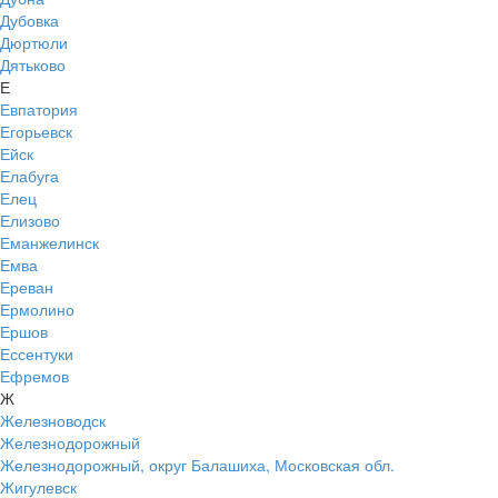
Дубовка
Дюртюли
Дятьково
Е
Евпатория
Егорьевск
Ейск
Елабуга
Елец
Елизово
Еманжелинск
Емва
Ереван
Ермолино
Ершов
Ессентуки
Ефремов
Ж
Железноводск
Железнодорожный
Железнодорожный, округ Балашиха, Московская обл.
Жигулевск