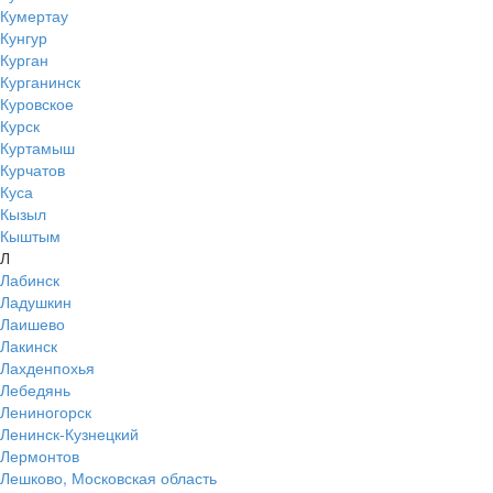
Кумертау
Кунгур
Курган
Курганинск
Куровское
Курск
Куртамыш
Курчатов
Куса
Кызыл
Кыштым
Л
Лабинск
Ладушкин
Лаишево
Лакинск
Лахденпохья
Лебедянь
Лениногорск
Ленинск-Кузнецкий
Лермонтов
Лешково, Московская область