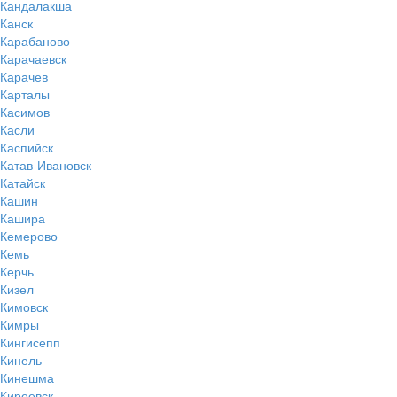
Кандалакша
Канск
Карабаново
Карачаевск
Карачев
Карталы
Касимов
Касли
Каспийск
Катав-Ивановск
Катайск
Кашин
Кашира
Кемерово
Кемь
Керчь
Кизел
Кимовск
Кимры
Кингисепп
Кинель
Кинешма
Киреевск