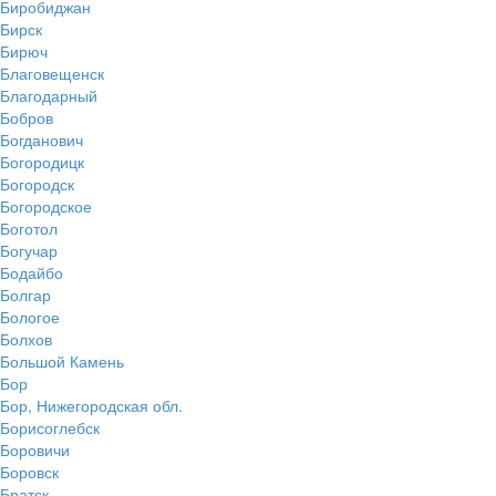
Биробиджан
Бирск
Бирюч
Благовещенск
Благодарный
Бобров
Богданович
Богородицк
Богородск
Богородское
Боготол
Богучар
Бодайбо
Болгар
Бологое
Болхов
Большой Камень
Бор
Бор, Нижегородская обл.
Борисоглебск
Боровичи
Боровск
Братск