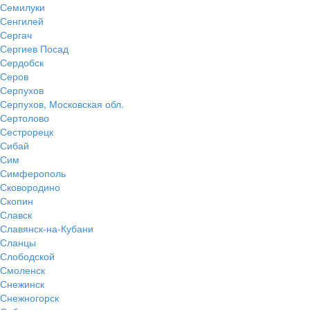
Семилуки
Сенгилей
Сергач
Сергиев Посад
Сердобск
Серов
Серпухов
Серпухов, Московская обл.
Сертолово
Сестрорецк
Сибай
Сим
Симферополь
Сковородино
Скопин
Славск
Славянск-на-Кубани
Сланцы
Слободской
Смоленск
Снежинск
Снежногорск