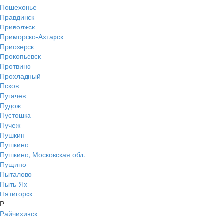
Пошехонье
Правдинск
Приволжск
Приморско-Ахтарск
Приозерск
Прокопьевск
Протвино
Прохладный
Псков
Пугачев
Пудож
Пустошка
Пучеж
Пушкин
Пушкино
Пушкино, Московская обл.
Пущино
Пыталово
Пыть-Ях
Пятигорск
Р
Райчихинск