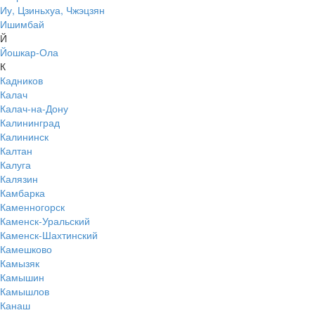
Иу, Цзиньхуа, Чжэцзян
Ишимбай
Й
Йошкар-Ола
К
Кадников
Калач
Калач-на-Дону
Калининград
Калининск
Калтан
Калуга
Калязин
Камбарка
Каменногорск
Каменск-Уральский
Каменск-Шахтинский
Камешково
Камызяк
Камышин
Камышлов
Канаш