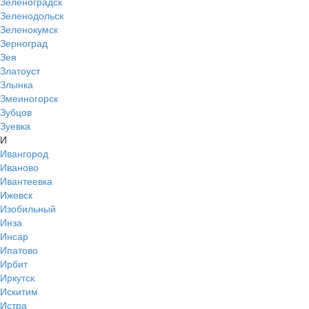
Зеленоградск
Зеленодольск
Зеленокумск
Зерноград
Зея
Златоуст
Злынка
Змеиногорск
Зубцов
Зуевка
И
Ивангород
Иваново
Ивантеевка
Ижевск
Изобильный
Инза
Инсар
Ипатово
Ирбит
Иркутск
Искитим
Истра