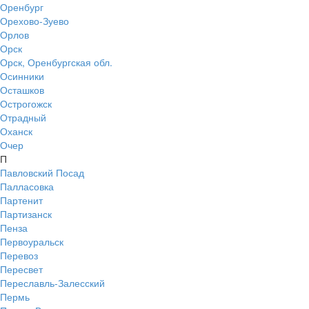
Оренбург
Орехово-Зуево
Орлов
Орск
Орск, Оренбургская обл.
Осинники
Осташков
Острогожск
Отрадный
Оханск
Очер
П
Павловский Посад
Палласовка
Партенит
Партизанск
Пенза
Первоуральск
Перевоз
Пересвет
Переславль-Залесский
Пермь