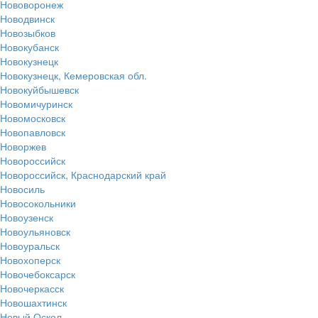
Нововоронеж
Новодвинск
Новозыбков
Новокубанск
Новокузнецк
Новокузнецк, Кемеровская обл.
Новокуйбышевск
Новомичуринск
Новомосковск
Новопавловск
Новоржев
Новороссийск
Новороссийск, Краснодарский край
Новосиль
Новосокольники
Новоузенск
Новоульяновск
Новоуральск
Новохоперск
Новочебоксарск
Новочеркасск
Новошахтинск
Новый Оскол