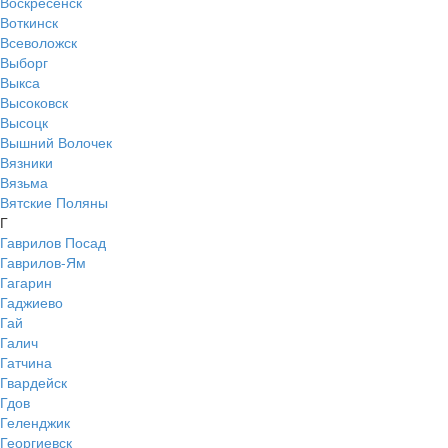
Воскресенск
Воткинск
Всеволожск
Выборг
Выкса
Высоковск
Высоцк
Вышний Волочек
Вязники
Вязьма
Вятские Поляны
Г
Гаврилов Посад
Гаврилов-Ям
Гагарин
Гаджиево
Гай
Галич
Гатчина
Гвардейск
Гдов
Геленджик
Георгиевск