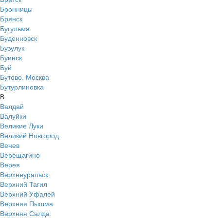
Бронницы
Брянск
Бугульма
Буденновск
Бузулук
Буинск
Буй
Бутово, Москва
Бутурлиновка
В
Валдай
Валуйки
Великие Луки
Великий Новгород
Венев
Верещагино
Верея
Верхнеуральск
Верхний Тагил
Верхний Уфалей
Верхняя Пышма
Верхняя Салда