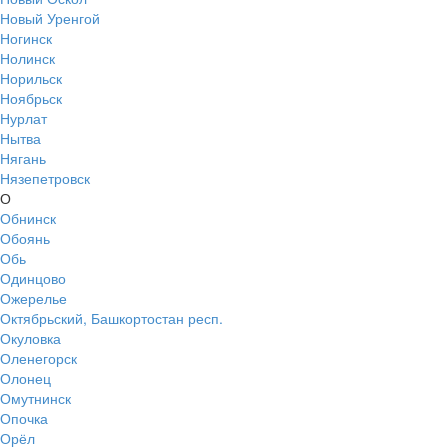
Новый Уренгой
Ногинск
Нолинск
Норильск
Ноябрьск
Нурлат
Нытва
Нягань
Нязепетровск
О
Обнинск
Обоянь
Обь
Одинцово
Ожерелье
Октябрьский, Башкортостан респ.
Окуловка
Оленегорск
Олонец
Омутнинск
Опочка
Орёл