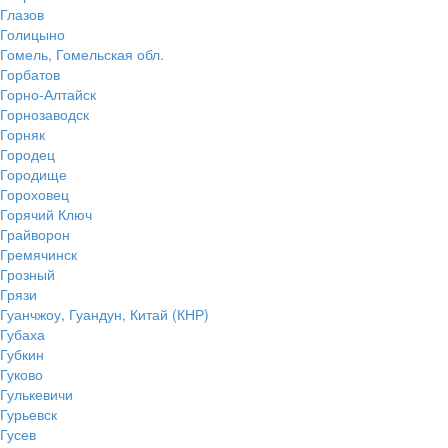
Глазов
Голицыно
Гомель, Гомельская обл.
Горбатов
Горно-Алтайск
Горнозаводск
Горняк
Городец
Городище
Гороховец
Горячий Ключ
Грайворон
Гремячинск
Грозный
Грязи
Гуанчжоу, Гуандун, Китай (КНР)
Губаха
Губкин
Гуково
Гулькевичи
Гурьевск
Гусев