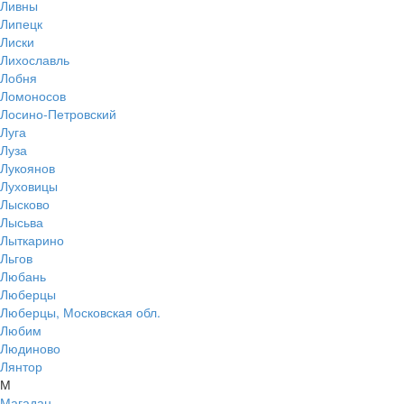
Ливны
Липецк
Лиски
Лихославль
Лобня
Ломоносов
Лосино-Петровский
Луга
Луза
Лукоянов
Луховицы
Лысково
Лысьва
Лыткарино
Льгов
Любань
Люберцы
Люберцы, Московская обл.
Любим
Людиново
Лянтор
М
Магадан