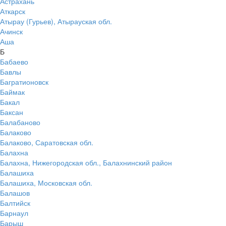
Астрахань
Аткарск
Атырау (Гурьев), Атырауская обл.
Ачинск
Аша
Б
Бабаево
Бавлы
Багратионовск
Баймак
Бакал
Баксан
Балабаново
Балаково
Балаково, Саратовская обл.
Балахна
Балахна, Нижегородская обл., Балахнинский район
Балашиха
Балашиха, Московская обл.
Балашов
Балтийск
Барнаул
Барыш