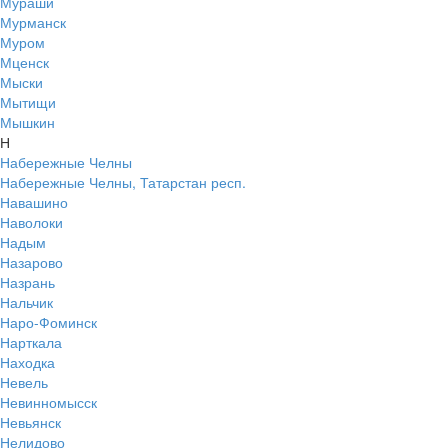
Мураши
Мурманск
Муром
Мценск
Мыски
Мытищи
Мышкин
Н
Набережные Челны
Набережные Челны, Татарстан респ.
Навашино
Наволоки
Надым
Назарово
Назрань
Нальчик
Наро-Фоминск
Нарткала
Находка
Невель
Невинномысск
Невьянск
Нелидово