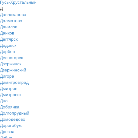
Гусь-Хрустальный
Д
Давлеканово
Далматово
Данилов
Данков
Дегтярск
Дедовск
Дербент
Десногорск
Дзержинск
Дзержинский
Дигора
Димитровград
Дмитров
Дмитровск
Дно
Добрянка
Долгопрудный
Домодедово
Дорогобуж
Дрезна
Дубна