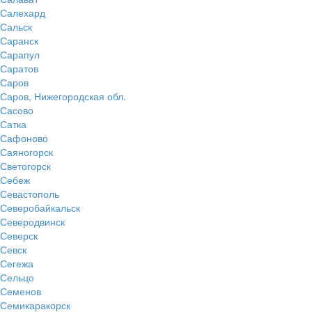
Салехард
Сальск
Саранск
Сарапул
Саратов
Саров
Саров, Нижегородская обл.
Сасово
Сатка
Сафоново
Саяногорск
Светогорск
Себеж
Севастополь
Северобайкальск
Северодвинск
Северск
Севск
Сегежа
Сельцо
Семенов
Семикаракорск