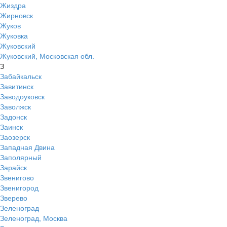
Жиздра
Жирновск
Жуков
Жуковка
Жуковский
Жуковский, Московская обл.
З
Забайкальск
Завитинск
Заводоуковск
Заволжск
Задонск
Заинск
Заозерск
Западная Двина
Заполярный
Зарайск
Звенигово
Звенигород
Зверево
Зеленоград
Зеленоград, Москва