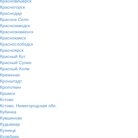
Красновишерск
Красногорск
Краснодар
Красное Село
Краснозаводск
Краснознаменск
Краснокамск
Краснослободск
Красноярск
Красный Кут
Красный Сулин
Красный Холм
Кременки
Кронштадт
Кропоткин
Крымск
Кстово
Кстово, Нижегородская обл.
Кубинка
Кувшиново
Кудымкар
Кузнецк
Кулебаки