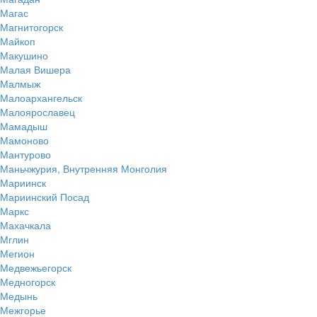
Магас
Магнитогорск
Майкоп
Макушино
Малая Вишера
Малмыж
Малоархангельск
Малоярославец
Мамадыш
Мамоново
Мантурово
Маньчжурия, Внутренняя Монголия
Мариинск
Мариинский Посад
Маркс
Махачкала
Мглин
Мегион
Медвежьегорск
Медногорск
Медынь
Межгорье