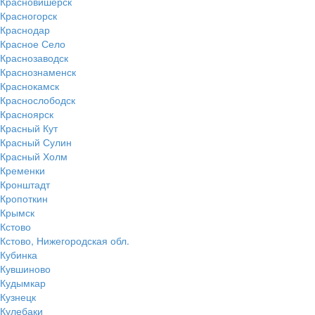
Красновишерск
Красногорск
Краснодар
Красное Село
Краснозаводск
Краснознаменск
Краснокамск
Краснослободск
Красноярск
Красный Кут
Красный Сулин
Красный Холм
Кременки
Кронштадт
Кропоткин
Крымск
Кстово
Кстово, Нижегородская обл.
Кубинка
Кувшиново
Кудымкар
Кузнецк
Кулебаки