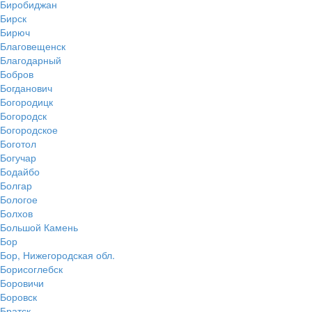
Биробиджан
Бирск
Бирюч
Благовещенск
Благодарный
Бобров
Богданович
Богородицк
Богородск
Богородское
Боготол
Богучар
Бодайбо
Болгар
Бологое
Болхов
Большой Камень
Бор
Бор, Нижегородская обл.
Борисоглебск
Боровичи
Боровск
Братск