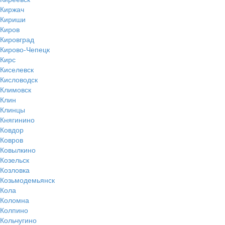
Киржач
Кириши
Киров
Кировград
Кирово-Чепецк
Кирс
Киселевск
Кисловодск
Климовск
Клин
Клинцы
Княгинино
Ковдор
Ковров
Ковылкино
Козельск
Козловка
Козьмодемьянск
Кола
Коломна
Колпино
Кольчугино