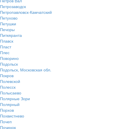
Петров Вал
Петрозаводск
Петропавловск-Камчатский
Петухово
Петушки
Печоры
Питкяранта
Плавск
Пласт
Плес
Поворино
Подольск
Подольск, Московская обл.
Покров
Полевской
Полесск
Полысаево
Полярные Зори
Полярный
Порхов
Похвистнево
Почеп
Починок