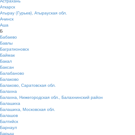
Астрахань
Аткарск
Атырау (Гурьев), Атырауская обл.
Ачинск
Аша
Б
Бабаево
Бавлы
Багратионовск
Баймак
Бакал
Баксан
Балабаново
Балаково
Балаково, Саратовская обл.
Балахна
Балахна, Нижегородская обл., Балахнинский район
Балашиха
Балашиха, Московская обл.
Балашов
Балтийск
Барнаул
Барыш