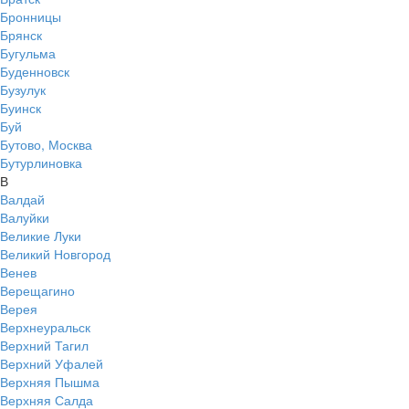
Бронницы
Брянск
Бугульма
Буденновск
Бузулук
Буинск
Буй
Бутово, Москва
Бутурлиновка
В
Валдай
Валуйки
Великие Луки
Великий Новгород
Венев
Верещагино
Верея
Верхнеуральск
Верхний Тагил
Верхний Уфалей
Верхняя Пышма
Верхняя Салда