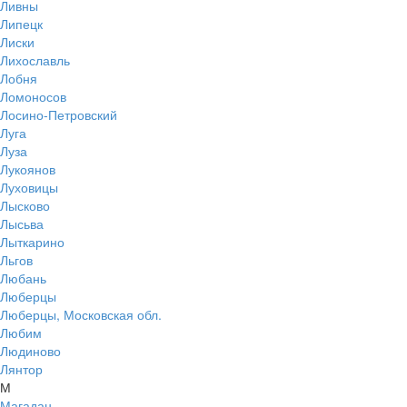
Ливны
Липецк
Лиски
Лихославль
Лобня
Ломоносов
Лосино-Петровский
Луга
Луза
Лукоянов
Луховицы
Лысково
Лысьва
Лыткарино
Льгов
Любань
Люберцы
Люберцы, Московская обл.
Любим
Людиново
Лянтор
М
Магадан