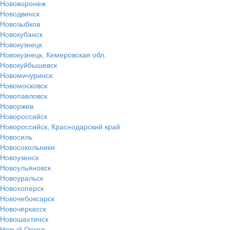
Нововоронеж
Новодвинск
Новозыбков
Новокубанск
Новокузнецк
Новокузнецк, Кемеровская обл.
Новокуйбышевск
Новомичуринск
Новомосковск
Новопавловск
Новоржев
Новороссийск
Новороссийск, Краснодарский край
Новосиль
Новосокольники
Новоузенск
Новоульяновск
Новоуральск
Новохоперск
Новочебоксарск
Новочеркасск
Новошахтинск
Новый Оскол