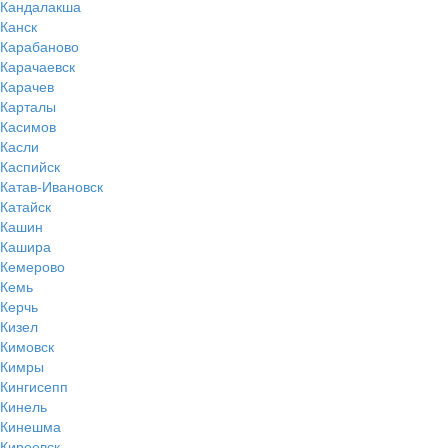
Кандалакша
Канск
Карабаново
Карачаевск
Карачев
Карталы
Касимов
Касли
Каспийск
Катав-Ивановск
Катайск
Кашин
Кашира
Кемерово
Кемь
Керчь
Кизел
Кимовск
Кимры
Кингисепп
Кинель
Кинешма
Киреевск