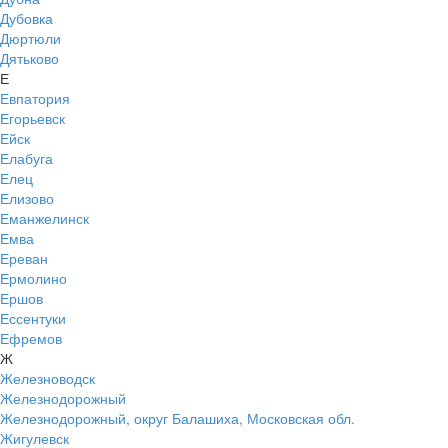
Дубовка
Дюртюли
Дятьково
Е
Евпатория
Егорьевск
Ейск
Елабуга
Елец
Елизово
Еманжелинск
Емва
Ереван
Ермолино
Ершов
Ессентуки
Ефремов
Ж
Железноводск
Железнодорожный
Железнодорожный, округ Балашиха, Московская обл.
Жигулевск