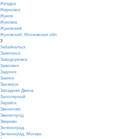
Жиздра
Жирновск
Жуков
Жуковка
Жуковский
Жуковский, Московская обл.
З
Забайкальск
Завитинск
Заводоуковск
Заволжск
Задонск
Заинск
Заозерск
Западная Двина
Заполярный
Зарайск
Звенигово
Звенигород
Зверево
Зеленоград
Зеленоград, Москва