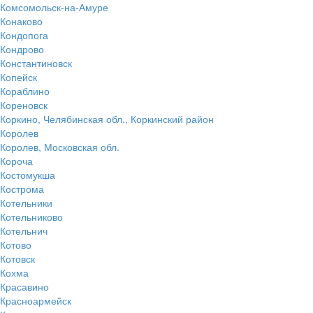
Комсомольск-на-Амуре
Конаково
Кондопога
Кондрово
Константиновск
Копейск
Кораблино
Кореновск
Коркино, Челябинская обл., Коркинский район
Королев
Королев, Московская обл.
Короча
Костомукша
Кострома
Котельники
Котельниково
Котельнич
Котово
Котовск
Кохма
Красавино
Красноармейск