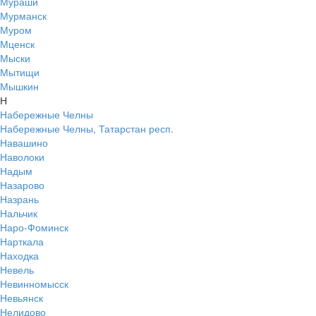
Мураши
Мурманск
Муром
Мценск
Мыски
Мытищи
Мышкин
Н
Набережные Челны
Набережные Челны, Татарстан респ.
Навашино
Наволоки
Надым
Назарово
Назрань
Нальчик
Наро-Фоминск
Нарткала
Находка
Невель
Невинномысск
Невьянск
Нелидово