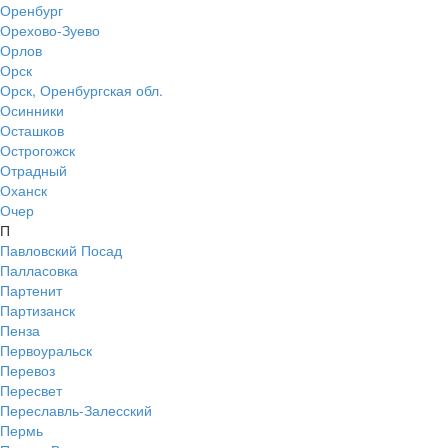
Оренбург
Орехово-Зуево
Орлов
Орск
Орск, Оренбургская обл.
Осинники
Осташков
Острогожск
Отрадный
Оханск
Очер
П
Павловский Посад
Палласовка
Партенит
Партизанск
Пенза
Первоуральск
Перевоз
Пересвет
Переславль-Залесский
Пермь