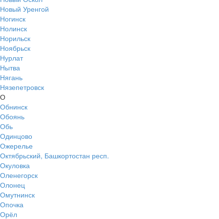
Новый Уренгой
Ногинск
Нолинск
Норильск
Ноябрьск
Нурлат
Нытва
Нягань
Нязепетровск
О
Обнинск
Обоянь
Обь
Одинцово
Ожерелье
Октябрьский, Башкортостан респ.
Окуловка
Оленегорск
Олонец
Омутнинск
Опочка
Орёл