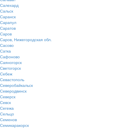
Салехард
Сальск
Саранск
Сарапул
Саратов
Саров
Саров, Нижегородская обл.
Сасово
Сатка
Сафоново
Саяногорск
Светогорск
Себеж
Севастополь
Северобайкальск
Северодвинск
Северск
Севск
Сегежа
Сельцо
Семенов
Семикаракорск