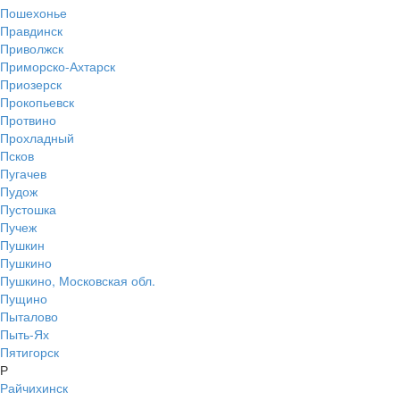
Пошехонье
Правдинск
Приволжск
Приморско-Ахтарск
Приозерск
Прокопьевск
Протвино
Прохладный
Псков
Пугачев
Пудож
Пустошка
Пучеж
Пушкин
Пушкино
Пушкино, Московская обл.
Пущино
Пыталово
Пыть-Ях
Пятигорск
Р
Райчихинск