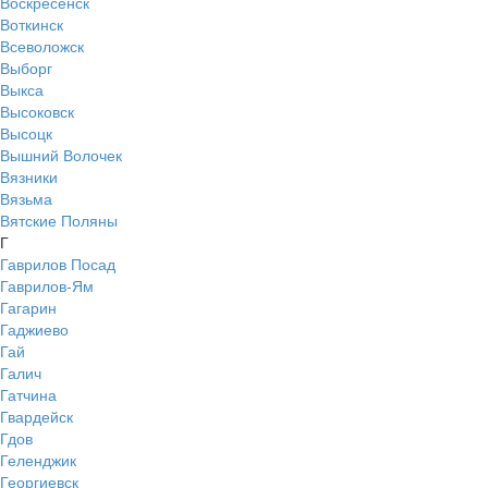
Воскресенск
Воткинск
Всеволожск
Выборг
Выкса
Высоковск
Высоцк
Вышний Волочек
Вязники
Вязьма
Вятские Поляны
Г
Гаврилов Посад
Гаврилов-Ям
Гагарин
Гаджиево
Гай
Галич
Гатчина
Гвардейск
Гдов
Геленджик
Георгиевск