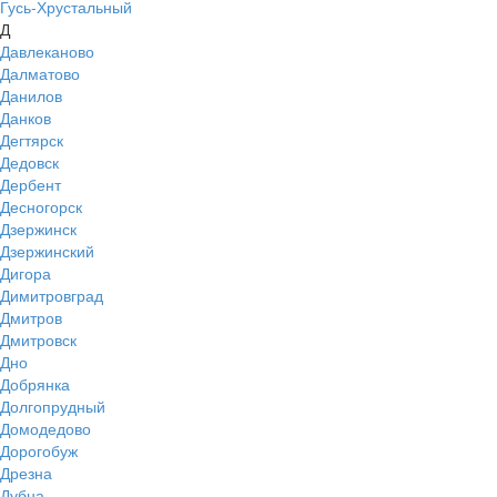
Гусь-Хрустальный
Д
Давлеканово
Далматово
Данилов
Данков
Дегтярск
Дедовск
Дербент
Десногорск
Дзержинск
Дзержинский
Дигора
Димитровград
Дмитров
Дмитровск
Дно
Добрянка
Долгопрудный
Домодедово
Дорогобуж
Дрезна
Дубна