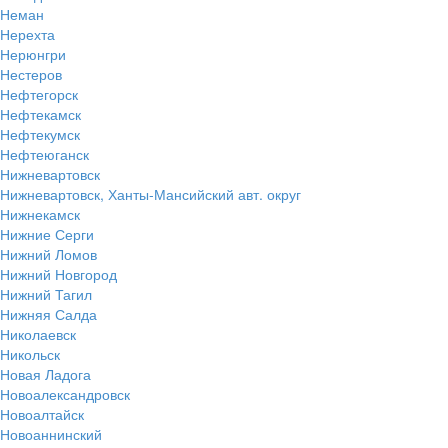
Неман
Нерехта
Нерюнгри
Нестеров
Нефтегорск
Нефтекамск
Нефтекумск
Нефтеюганск
Нижневартовск
Нижневартовск, Ханты-Мансийский авт. округ
Нижнекамск
Нижние Серги
Нижний Ломов
Нижний Новгород
Нижний Тагил
Нижняя Салда
Николаевск
Никольск
Новая Ладога
Новоалександровск
Новоалтайск
Новоаннинский