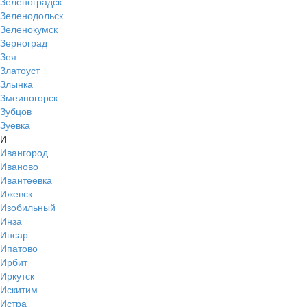
Зеленоградск
Зеленодольск
Зеленокумск
Зерноград
Зея
Златоуст
Злынка
Змеиногорск
Зубцов
Зуевка
И
Ивангород
Иваново
Ивантеевка
Ижевск
Изобильный
Инза
Инсар
Ипатово
Ирбит
Иркутск
Искитим
Истра