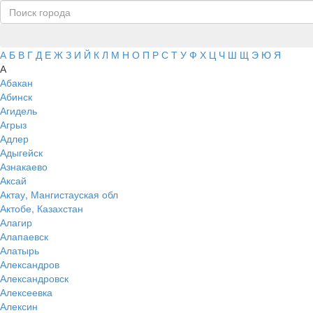
А
Б
В
Г
Д
Е
Ж
З
И
Й
К
Л
М
Н
О
П
Р
С
Т
У
Ф
Х
Ц
Ч
Ш
Щ
Э
Ю
Я
А
Абакан
Абинск
Агидель
Агрыз
Адлер
Адыгейск
Азнакаево
Аксай
Актау, Мангистауская обл
Актобе, Казахстан
Алагир
Алапаевск
Алатырь
Александров
Александровск
Алексеевка
Алексин