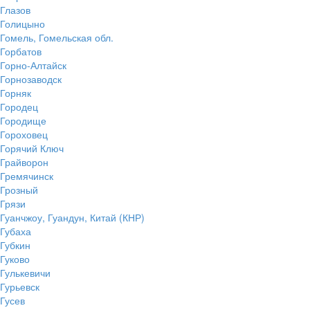
Глазов
Голицыно
Гомель, Гомельская обл.
Горбатов
Горно-Алтайск
Горнозаводск
Горняк
Городец
Городище
Гороховец
Горячий Ключ
Грайворон
Гремячинск
Грозный
Грязи
Гуанчжоу, Гуандун, Китай (КНР)
Губаха
Губкин
Гуково
Гулькевичи
Гурьевск
Гусев