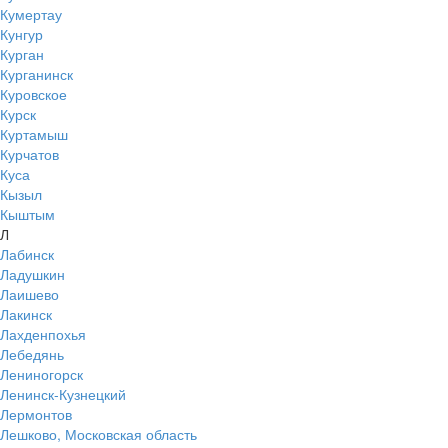
Кумертау
Кунгур
Курган
Курганинск
Куровское
Курск
Куртамыш
Курчатов
Куса
Кызыл
Кыштым
Л
Лабинск
Ладушкин
Лаишево
Лакинск
Лахденпохья
Лебедянь
Лениногорск
Ленинск-Кузнецкий
Лермонтов
Лешково, Московская область