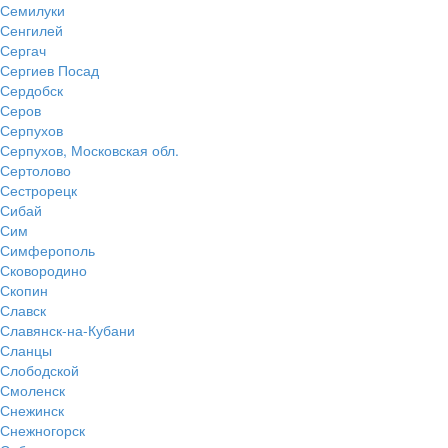
Семилуки
Сенгилей
Сергач
Сергиев Посад
Сердобск
Серов
Серпухов
Серпухов, Московская обл.
Сертолово
Сестрорецк
Сибай
Сим
Симферополь
Сковородино
Скопин
Славск
Славянск-на-Кубани
Сланцы
Слободской
Смоленск
Снежинск
Снежногорск