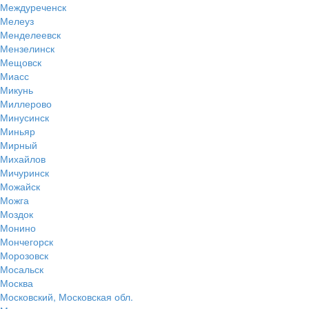
Междуреченск
Мелеуз
Менделеевск
Мензелинск
Мещовск
Миасс
Микунь
Миллерово
Минусинск
Миньяр
Мирный
Михайлов
Мичуринск
Можайск
Можга
Моздок
Монино
Мончегорск
Морозовск
Мосальск
Москва
Московский, Московская обл.