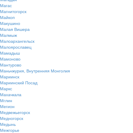
Магас
Магнитогорск
Майкоп
Макушино
Малая Вишера
Малмыж
Малоархангельск
Малоярославец
Мамадыш
Мамоново
Мантурово
Маньчжурия, Внутренняя Монголия
Мариинск
Мариинский Посад
Маркс
Махачкала
Мглин
Мегион
Медвежьегорск
Медногорск
Медынь
Межгорье