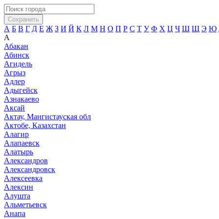
Сохранить
А
Б
В
Г
Д
Е
Ж
З
И
Й
К
Л
М
Н
О
П
Р
С
Т
У
Ф
Х
Ц
Ч
Ш
Щ
Э
Ю
А
Абакан
Абинск
Агидель
Агрыз
Адлер
Адыгейск
Азнакаево
Аксай
Актау, Мангистауская обл
Актобе, Казахстан
Алагир
Алапаевск
Алатырь
Александров
Александровск
Алексеевка
Алексин
Алушта
Альметьевск
Анапа