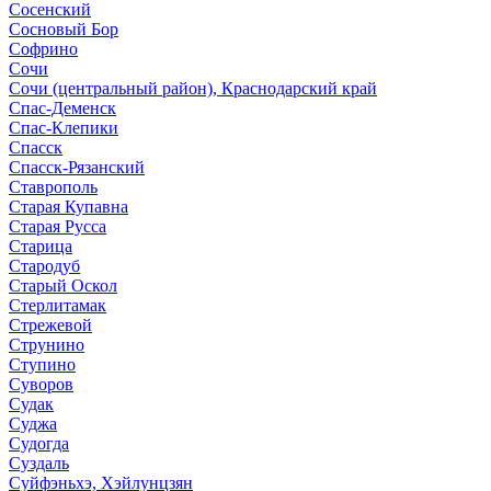
Сосенский
Сосновый Бор
Софрино
Сочи
Сочи (центральный район), Краснодарский край
Спас-Деменск
Спас-Клепики
Спасск
Спасск-Рязанский
Ставрополь
Старая Купавна
Старая Русса
Старица
Стародуб
Старый Оскол
Стерлитамак
Стрежевой
Струнино
Ступино
Суворов
Судак
Суджа
Судогда
Суздаль
Суйфэньхэ, Хэйлунцзян