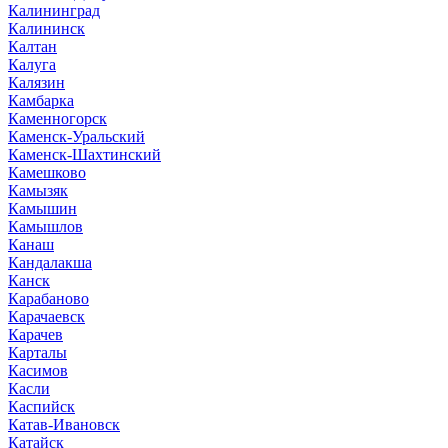
Калининград
Калининск
Калтан
Калуга
Калязин
Камбарка
Каменногорск
Каменск-Уральский
Каменск-Шахтинский
Камешково
Камызяк
Камышин
Камышлов
Канаш
Кандалакша
Канск
Карабаново
Карачаевск
Карачев
Карталы
Касимов
Касли
Каспийск
Катав-Ивановск
Катайск