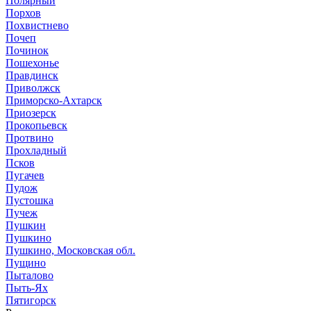
Полярный
Порхов
Похвистнево
Почеп
Починок
Пошехонье
Правдинск
Приволжск
Приморско-Ахтарск
Приозерск
Прокопьевск
Протвино
Прохладный
Псков
Пугачев
Пудож
Пустошка
Пучеж
Пушкин
Пушкино
Пушкино, Московская обл.
Пущино
Пыталово
Пыть-Ях
Пятигорск