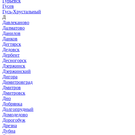
Гурьевск
Гусев
Гусь-Хрустальный
Д
Давлеканово
Далматово
Данилов
Данков
Дегтярск
Дедовск
Дербент
Десногорск
Дзержинск
Дзержинский
Дигора
Димитровград
Дмитров
Дмитровск
Дно
Добрянка
Долгопрудный
Домодедово
Дорогобуж
Дрезна
Дубна