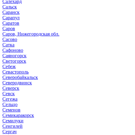
Салехард
Сальск
Саранск
Сарапул
Саратов
Саров
Саров, Нижегородская обл.
Сасово
Сатка
Сафоново
Саяногорск
Светогорск
Себеж
Севастополь
Северобайкальск
Северодвинск
Северск
Севск
Сегежа
Сельцо
Семенов
Семикаракорск
Семилуки
Сенгилей
Сергач