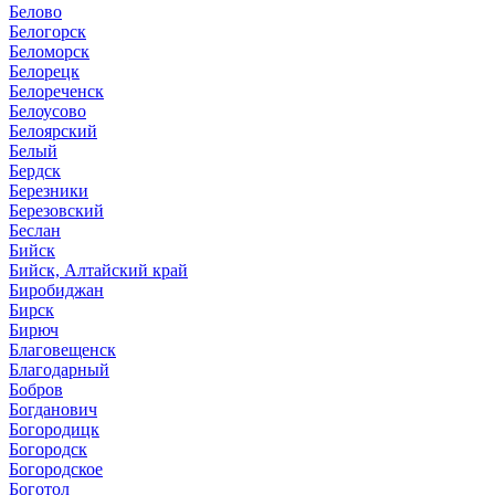
Белово
Белогорск
Беломорск
Белорецк
Белореченск
Белоусово
Белоярский
Белый
Бердск
Березники
Березовский
Беслан
Бийск
Бийск, Алтайский край
Биробиджан
Бирск
Бирюч
Благовещенск
Благодарный
Бобров
Богданович
Богородицк
Богородск
Богородское
Боготол