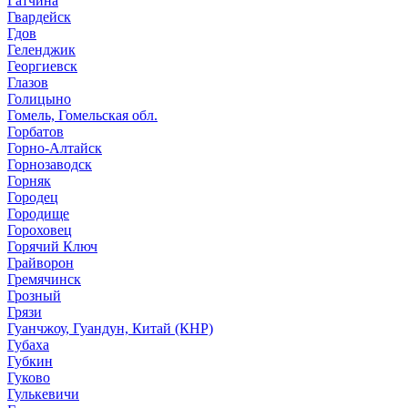
Гатчина
Гвардейск
Гдов
Геленджик
Георгиевск
Глазов
Голицыно
Гомель, Гомельская обл.
Горбатов
Горно-Алтайск
Горнозаводск
Горняк
Городец
Городище
Гороховец
Горячий Ключ
Грайворон
Гремячинск
Грозный
Грязи
Гуанчжоу, Гуандун, Китай (КНР)
Губаха
Губкин
Гуково
Гулькевичи