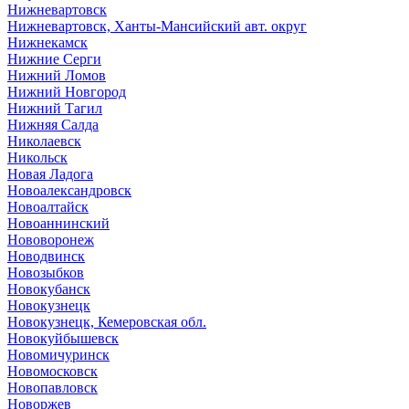
Нижневартовск
Нижневартовск, Ханты-Мансийский авт. округ
Нижнекамск
Нижние Серги
Нижний Ломов
Нижний Новгород
Нижний Тагил
Нижняя Салда
Николаевск
Никольск
Новая Ладога
Новоалександровск
Новоалтайск
Новоаннинский
Нововоронеж
Новодвинск
Новозыбков
Новокубанск
Новокузнецк
Новокузнецк, Кемеровская обл.
Новокуйбышевск
Новомичуринск
Новомосковск
Новопавловск
Новоржев