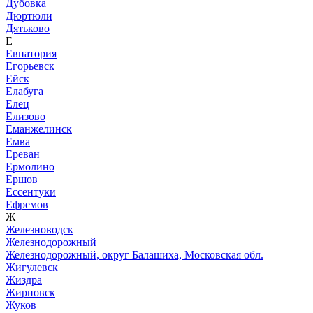
Дубовка
Дюртюли
Дятьково
Е
Евпатория
Егорьевск
Ейск
Елабуга
Елец
Елизово
Еманжелинск
Емва
Ереван
Ермолино
Ершов
Ессентуки
Ефремов
Ж
Железноводск
Железнодорожный
Железнодорожный, округ Балашиха, Московская обл.
Жигулевск
Жиздра
Жирновск
Жуков