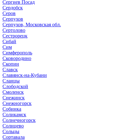
Сергиев Посад
Сердобск
Серов
Серпухов
Серпухов, Московская обл.
Сертолово
Сестрорецк
Сибай
Сим
Симферополь
Сковородино
Скопин
Славск
Славянск-на-Кубани
Сланцы
Слободской
Смоленск
Снежинск
Снежногорск
Собинка
Соликамск
Солнечногорск
Солнцево
Сольцы
Сортавала