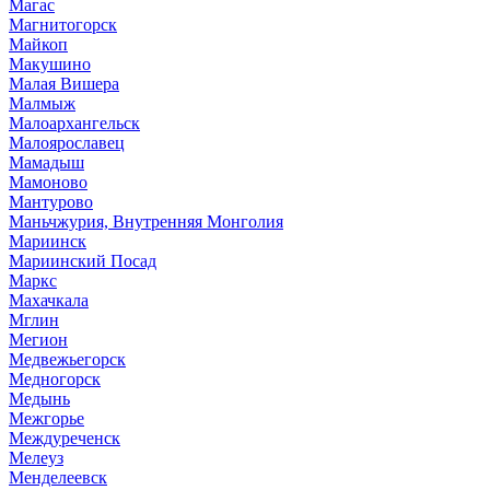
Магас
Магнитогорск
Майкоп
Макушино
Малая Вишера
Малмыж
Малоархангельск
Малоярославец
Мамадыш
Мамоново
Мантурово
Маньчжурия, Внутренняя Монголия
Мариинск
Мариинский Посад
Маркс
Махачкала
Мглин
Мегион
Медвежьегорск
Медногорск
Медынь
Межгорье
Междуреченск
Мелеуз
Менделеевск