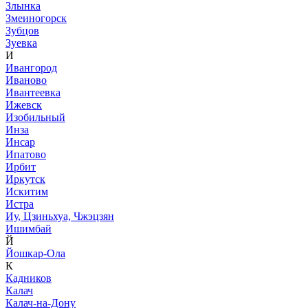
Злынка
Змеиногорск
Зубцов
Зуевка
И
Ивангород
Иваново
Ивантеевка
Ижевск
Изобильный
Инза
Инсар
Ипатово
Ирбит
Иркутск
Искитим
Истра
Иу, Цзиньхуа, Чжэцзян
Ишимбай
Й
Йошкар-Ола
К
Кадников
Калач
Калач-на-Дону