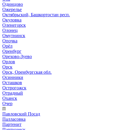
Одинцово
Ожерелье
Октябрьский, Башкортостан респ.
Окуловка
Оленегорск
Олонец
Омутнинск
Опочка
Орёл
Оренбург
Орехово-Зуево
Орлов
Орск
Орск, Оренбургская обл.
Осинники
Осташков
Острогожск
Отрадный
Оханск
Очер
П
Павловский Посад
Палласовка
Партенит
Партизанск