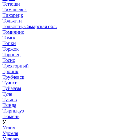
Тетюши
Тимашевск
Тихорецк
Тольятти
Тольятти, Самарская обл.
Томилино
Томск
Топки
Торжок
Торопец
Тосно
Трехгорный
Троицк
Трубчевск
Туапсе
Туймазы
Тула
Тутаев
Тында
Тырныауз
Тюмень
У
Углич
Удомля
Узловая