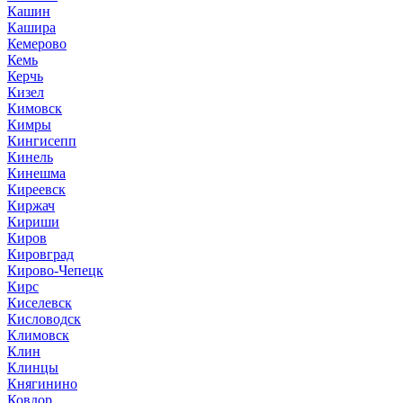
Кашин
Кашира
Кемерово
Кемь
Керчь
Кизел
Кимовск
Кимры
Кингисепп
Кинель
Кинешма
Киреевск
Киржач
Кириши
Киров
Кировград
Кирово-Чепецк
Кирс
Киселевск
Кисловодск
Климовск
Клин
Клинцы
Княгинино
Ковдор