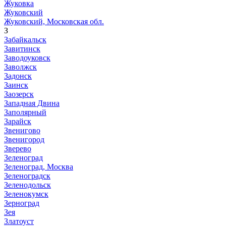
Жуковка
Жуковский
Жуковский, Московская обл.
З
Забайкальск
Завитинск
Заводоуковск
Заволжск
Задонск
Заинск
Заозерск
Западная Двина
Заполярный
Зарайск
Звенигово
Звенигород
Зверево
Зеленоград
Зеленоград, Москва
Зеленоградск
Зеленодольск
Зеленокумск
Зерноград
Зея
Златоуст