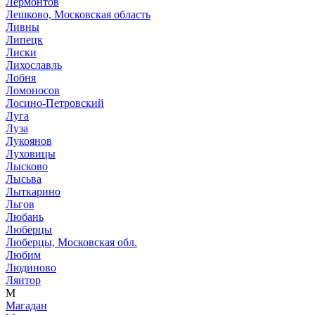
Лермонтов
Лешково, Московская область
Ливны
Липецк
Лиски
Лихославль
Лобня
Ломоносов
Лосино-Петровский
Луга
Луза
Лукоянов
Луховицы
Лысково
Лысьва
Лыткарино
Льгов
Любань
Люберцы
Люберцы, Московская обл.
Любим
Людиново
Лянтор
М
Магадан