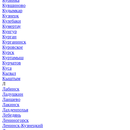
Кубинка
Кувшиново
Кудымкар
Кузнецк
Кулебаки
Кумертау
Кунгур
Курган
Курганинск
Куровское
Курск
Куртамыш
Курчатов
Куса
Кызыл
Кыштым
Л
Лабинск
Ладушкин
Лаишево
Лакинск
Лахденпохья
Лебедянь
Лениногорск
Ленинск-Кузнецкий