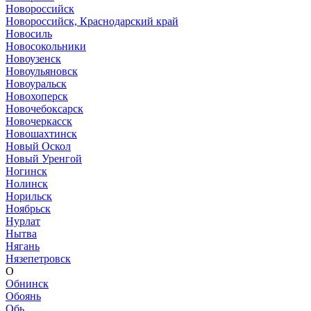
Новороссийск
Новороссийск, Краснодарский край
Новосиль
Новосокольники
Новоузенск
Новоульяновск
Новоуральск
Новохоперск
Новочебоксарск
Новочеркасск
Новошахтинск
Новый Оскол
Новый Уренгой
Ногинск
Нолинск
Норильск
Ноябрьск
Нурлат
Нытва
Нягань
Нязепетровск
О
Обнинск
Обоянь
Обь