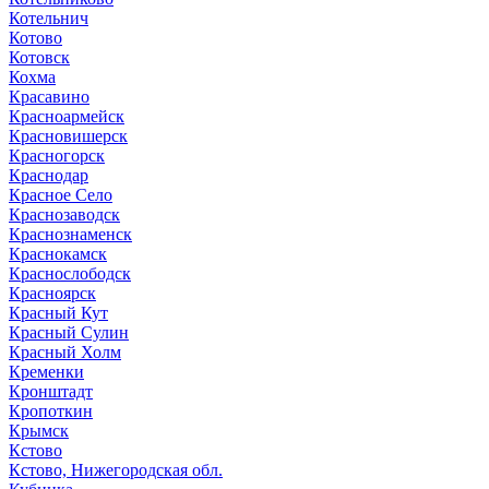
Котельнич
Котово
Котовск
Кохма
Красавино
Красноармейск
Красновишерск
Красногорск
Краснодар
Красное Село
Краснозаводск
Краснознаменск
Краснокамск
Краснослободск
Красноярск
Красный Кут
Красный Сулин
Красный Холм
Кременки
Кронштадт
Кропоткин
Крымск
Кстово
Кстово, Нижегородская обл.