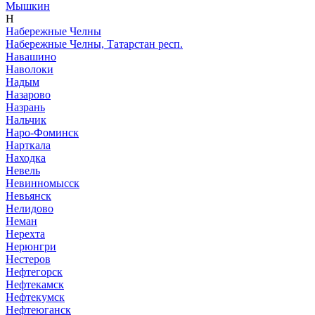
Мышкин
Н
Набережные Челны
Набережные Челны, Татарстан респ.
Навашино
Наволоки
Надым
Назарово
Назрань
Нальчик
Наро-Фоминск
Нарткала
Находка
Невель
Невинномысск
Невьянск
Нелидово
Неман
Нерехта
Нерюнгри
Нестеров
Нефтегорск
Нефтекамск
Нефтекумск
Нефтеюганск