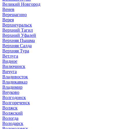
Великий Новгород
Венев
Верещагино
Верея
Верхнеуральск
Верхний Тагил
Верхний Уфалей
Верхняя Пышма
Верхняя Салда
Верхняя Тура
Ветлуга
Видное
Вилючинск
Вичуга
Владивосток
Владикавказ
Владимир
Внуково
Волгодонск
Волгореченск
Волжск
Волжский
Вологда
Володарск
Волоколамск