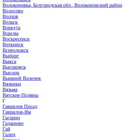
Волоконовка, Белгородская обл., Волоконовский район
Волосово
Волхов
Вольск
Воркута
Ворсма
Воскресенск
Воткинск
Всеволожск
Выборг
Выкса
Высоковск
Высоцк
Вышний Волочек
Вязники
Вязьма
Вятские Поляны
Г
Гаврилов Посад
Гаврилов-Ям
Гагарин
Гаджиево
Гай
Галич