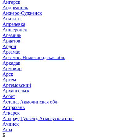
Ангарск
Андреаполь
Анжеро-Судженск
Апатиты
Апрелевка
Апшеронск
Арамиль
Ардатов
Ардон
Арзамас
Арзамас, Нижегородская обл.
Аркадак
Армавир
Арск
Артем
Артемовский
Архангельск
Асбет
Астана, Акмолинская обл.
Астрахань
Аткарск
Атырау (Гурьев), Атырауская обл.
Ачинск
Аша
Б