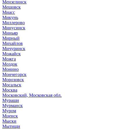
Мензелинск
Мещовск
Миасс
Микунь
Миллерово
Минусинск
Миньяр
Мирный
Михайлов
Мичуринск
Можайск
Можга
Моздок
Монино
Мончегорск
Морозовск
Мосальск
Москва
Московский, Московская обл.
Мураши
Мурманск
Муром
Мценск
Мыски
Мытищи