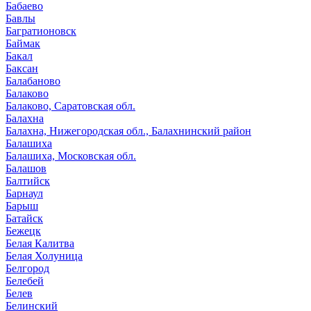
Бабаево
Бавлы
Багратионовск
Баймак
Бакал
Баксан
Балабаново
Балаково
Балаково, Саратовская обл.
Балахна
Балахна, Нижегородская обл., Балахнинский район
Балашиха
Балашиха, Московская обл.
Балашов
Балтийск
Барнаул
Барыш
Батайск
Бежецк
Белая Калитва
Белая Холуница
Белгород
Белебей
Белев
Белинский