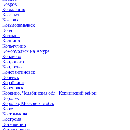
Ковров
Ковылкино
Козельск
Козловка
Козьмодемьянск
Кола
Коломна
Колпино
Кольчугино
Комсомольск-на-Амуре
Конаково
Кондопога
Кондрово
Константиновск
Копейск
Кораблино
Кореновск
Коркино, Челябинская обл., Коркинский район
Королев
Королев, Московская обл.
Короча
Костомукша
Кострома
Котельники
Котельниково