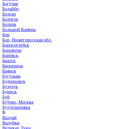
Богучар
Бодайбо
Болгар
Бологое
Болхов
Большой Камень
Бор
Бор, Нижегородская обл.
Борисоглебск
Боровичи
Боровск
Братск
Бронницы
Брянск
Бугульма
Буденновск
Бузулук
Буинск
Буй
Бутово, Москва
Бутурлиновка
В
Валдай
Валуйки
Великие Луки