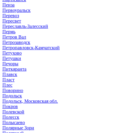
Пенза
Первоуральск
Перевоз
Пересвет
Переславль-Залесский
Пермь
Петров Вал
Петрозаводск
Петропавловск-Камчатский
Петухово
Петушки
Печоры
Питкяранта
Плавск
Пласт
Плес
Поворино
Подольск
Подольск, Московская обл.
Покров
Полевской
Полесск
Полысаево
Полярные Зори