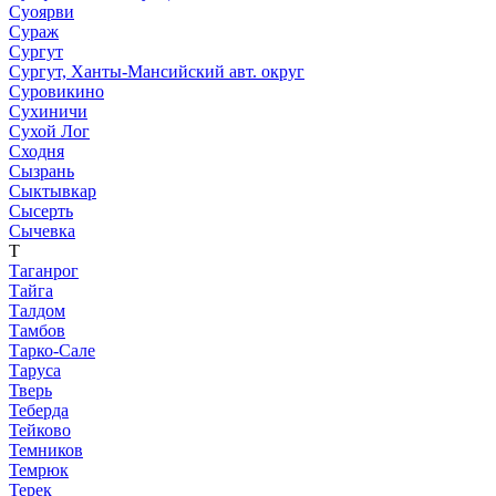
Суоярви
Сураж
Сургут
Сургут, Ханты-Мансийский авт. округ
Суровикино
Сухиничи
Сухой Лог
Сходня
Сызрань
Сыктывкар
Сысерть
Сычевка
Т
Таганрог
Тайга
Талдом
Тамбов
Тарко-Сале
Таруса
Тверь
Теберда
Тейково
Темников
Темрюк
Терек