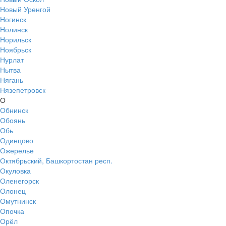
Новый Уренгой
Ногинск
Нолинск
Норильск
Ноябрьск
Нурлат
Нытва
Нягань
Нязепетровск
О
Обнинск
Обоянь
Обь
Одинцово
Ожерелье
Октябрьский, Башкортостан респ.
Окуловка
Оленегорск
Олонец
Омутнинск
Опочка
Орёл