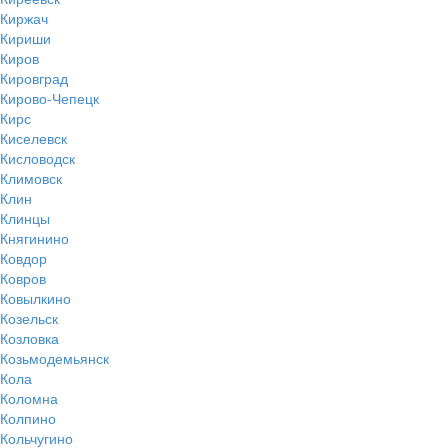
Киржач
Кириши
Киров
Кировград
Кирово-Чепецк
Кирс
Киселевск
Кисловодск
Климовск
Клин
Клинцы
Княгинино
Ковдор
Ковров
Ковылкино
Козельск
Козловка
Козьмодемьянск
Кола
Коломна
Колпино
Кольчугино