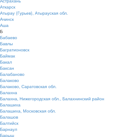
Астрахань
Аткарск
Атырау (Гурьев), Атырауская обл.
Ачинск
Аша
Б
Бабаево
Бавлы
Багратионовск
Баймак
Бакал
Баксан
Балабаново
Балаково
Балаково, Саратовская обл.
Балахна
Балахна, Нижегородская обл., Балахнинский район
Балашиха
Балашиха, Московская обл.
Балашов
Балтийск
Барнаул
Барыш