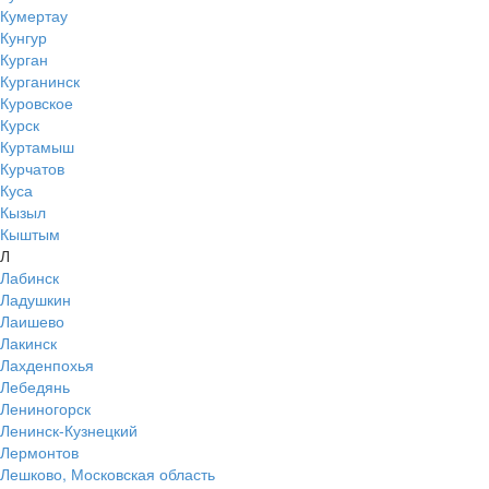
Кумертау
Кунгур
Курган
Курганинск
Куровское
Курск
Куртамыш
Курчатов
Куса
Кызыл
Кыштым
Л
Лабинск
Ладушкин
Лаишево
Лакинск
Лахденпохья
Лебедянь
Лениногорск
Ленинск-Кузнецкий
Лермонтов
Лешково, Московская область