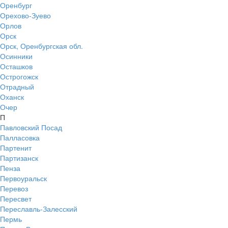
Оренбург
Орехово-Зуево
Орлов
Орск
Орск, Оренбургская обл.
Осинники
Осташков
Острогожск
Отрадный
Оханск
Очер
П
Павловский Посад
Палласовка
Партенит
Партизанск
Пенза
Первоуральск
Перевоз
Пересвет
Переславль-Залесский
Пермь