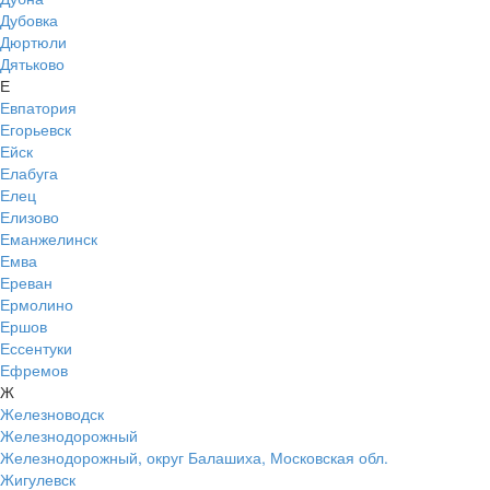
Дубовка
Дюртюли
Дятьково
Е
Евпатория
Егорьевск
Ейск
Елабуга
Елец
Елизово
Еманжелинск
Емва
Ереван
Ермолино
Ершов
Ессентуки
Ефремов
Ж
Железноводск
Железнодорожный
Железнодорожный, округ Балашиха, Московская обл.
Жигулевск