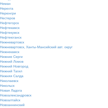
Неман
Нерехта
Нерюнгри
Нестеров
Нефтегорск
Нефтекамск
Нефтекумск
Нефтеюганск
Нижневартовск
Нижневартовск, Ханты-Мансийский авт. округ
Нижнекамск
Нижние Серги
Нижний Ломов
Нижний Новгород
Нижний Тагил
Нижняя Салда
Николаевск
Никольск
Новая Ладога
Новоалександровск
Новоалтайск
Новоаннинский