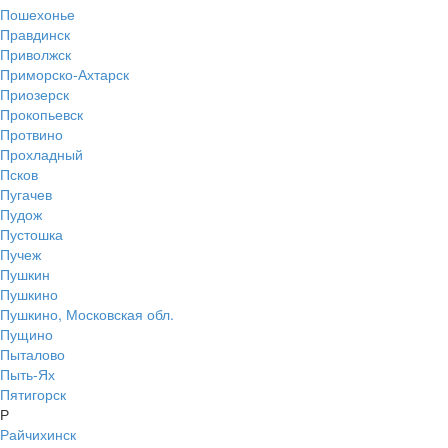
Пошехонье
Правдинск
Приволжск
Приморско-Ахтарск
Приозерск
Прокопьевск
Протвино
Прохладный
Псков
Пугачев
Пудож
Пустошка
Пучеж
Пушкин
Пушкино
Пушкино, Московская обл.
Пущино
Пыталово
Пыть-Ях
Пятигорск
Р
Райчихинск