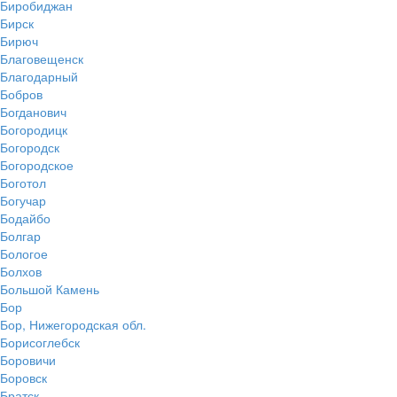
Биробиджан
Бирск
Бирюч
Благовещенск
Благодарный
Бобров
Богданович
Богородицк
Богородск
Богородское
Боготол
Богучар
Бодайбо
Болгар
Бологое
Болхов
Большой Камень
Бор
Бор, Нижегородская обл.
Борисоглебск
Боровичи
Боровск
Братск