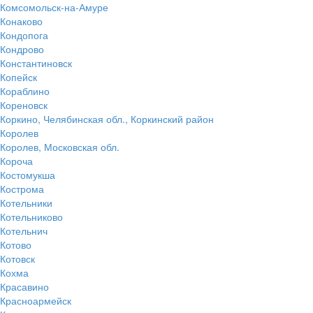
Комсомольск-на-Амуре
Конаково
Кондопога
Кондрово
Константиновск
Копейск
Кораблино
Кореновск
Коркино, Челябинская обл., Коркинский район
Королев
Королев, Московская обл.
Короча
Костомукша
Кострома
Котельники
Котельниково
Котельнич
Котово
Котовск
Кохма
Красавино
Красноармейск