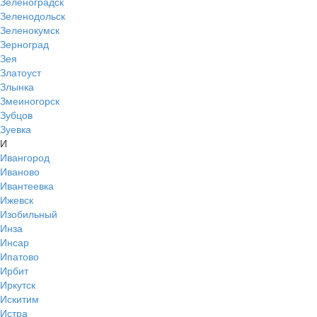
Зеленоградск
Зеленодольск
Зеленокумск
Зерноград
Зея
Златоуст
Злынка
Змеиногорск
Зубцов
Зуевка
И
Ивангород
Иваново
Ивантеевка
Ижевск
Изобильный
Инза
Инсар
Ипатово
Ирбит
Иркутск
Искитим
Истра