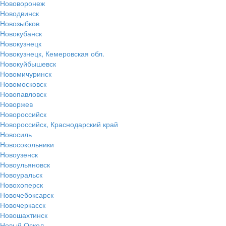
Нововоронеж
Новодвинск
Новозыбков
Новокубанск
Новокузнецк
Новокузнецк, Кемеровская обл.
Новокуйбышевск
Новомичуринск
Новомосковск
Новопавловск
Новоржев
Новороссийск
Новороссийск, Краснодарский край
Новосиль
Новосокольники
Новоузенск
Новоульяновск
Новоуральск
Новохоперск
Новочебоксарск
Новочеркасск
Новошахтинск
Новый Оскол