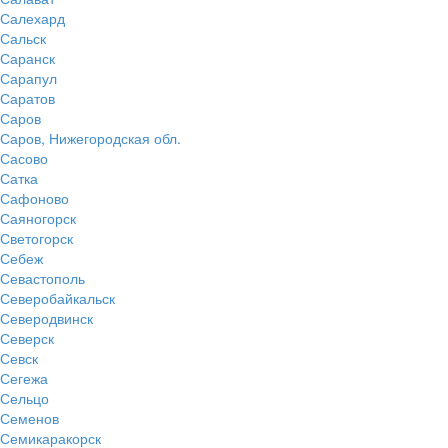
Салехард
Сальск
Саранск
Сарапул
Саратов
Саров
Саров, Нижегородская обл.
Сасово
Сатка
Сафоново
Саяногорск
Светогорск
Себеж
Севастополь
Северобайкальск
Северодвинск
Северск
Севск
Сегежа
Сельцо
Семенов
Семикаракорск