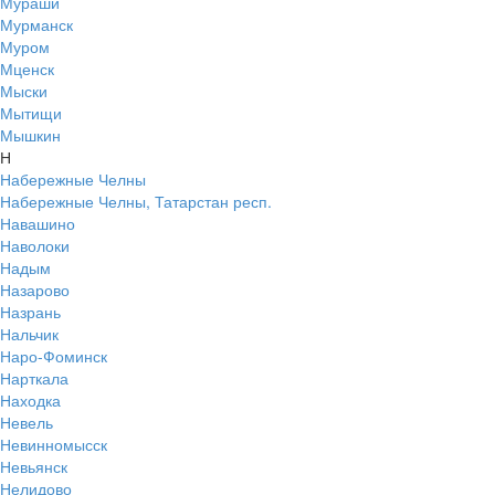
Мураши
Мурманск
Муром
Мценск
Мыски
Мытищи
Мышкин
Н
Набережные Челны
Набережные Челны, Татарстан респ.
Навашино
Наволоки
Надым
Назарово
Назрань
Нальчик
Наро-Фоминск
Нарткала
Находка
Невель
Невинномысск
Невьянск
Нелидово