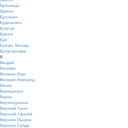
Бронницы
Брянск
Бугульма
Буденновск
Бузулук
Буинск
Буй
Бутово, Москва
Бутурлиновка
В
Валдай
Валуйки
Великие Луки
Великий Новгород
Венев
Верещагино
Верея
Верхнеуральск
Верхний Тагил
Верхний Уфалей
Верхняя Пышма
Верхняя Салда