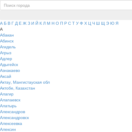
А
Б
В
Г
Д
Е
Ж
З
И
Й
К
Л
М
Н
О
П
Р
С
Т
У
Ф
Х
Ц
Ч
Ш
Щ
Э
Ю
Я
А
Абакан
Абинск
Агидель
Агрыз
Адлер
Адыгейск
Азнакаево
Аксай
Актау, Мангистауская обл
Актобе, Казахстан
Алагир
Алапаевск
Алатырь
Александров
Александровск
Алексеевка
Алексин