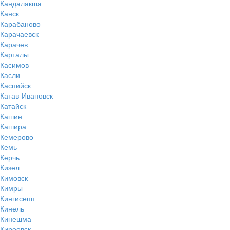
Кандалакша
Канск
Карабаново
Карачаевск
Карачев
Карталы
Касимов
Касли
Каспийск
Катав-Ивановск
Катайск
Кашин
Кашира
Кемерово
Кемь
Керчь
Кизел
Кимовск
Кимры
Кингисепп
Кинель
Кинешма
Киреевск