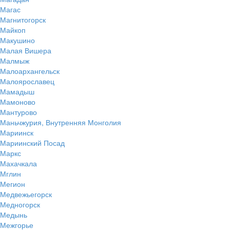
Магас
Магнитогорск
Майкоп
Макушино
Малая Вишера
Малмыж
Малоархангельск
Малоярославец
Мамадыш
Мамоново
Мантурово
Маньчжурия, Внутренняя Монголия
Мариинск
Мариинский Посад
Маркс
Махачкала
Мглин
Мегион
Медвежьегорск
Медногорск
Медынь
Межгорье