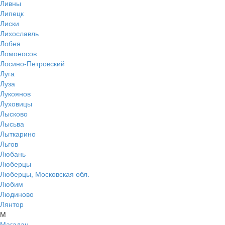
Ливны
Липецк
Лиски
Лихославль
Лобня
Ломоносов
Лосино-Петровский
Луга
Луза
Лукоянов
Луховицы
Лысково
Лысьва
Лыткарино
Льгов
Любань
Люберцы
Люберцы, Московская обл.
Любим
Людиново
Лянтор
М
Магадан