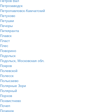
Петров Вал
Петрозаводск
Петропавловск-Камчатский
Петухово
Петушки
Печоры
Питкяранта
Плавск
Пласт
Плес
Поворино
Подольск
Подольск, Московская обл.
Покров
Полевской
Полесск
Полысаево
Полярные Зори
Полярный
Порхов
Похвистнево
Почеп
Починок