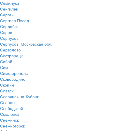
Семилуки
Сенгилей
Сергач
Сергиев Посад
Сердобск
Серов
Серпухов
Серпухов, Московская обл.
Сертолово
Сестрорецк
Сибай
Сим
Симферополь
Сковородино
Скопин
Славск
Славянск-на-Кубани
Сланцы
Слободской
Смоленск
Снежинск
Снежногорск