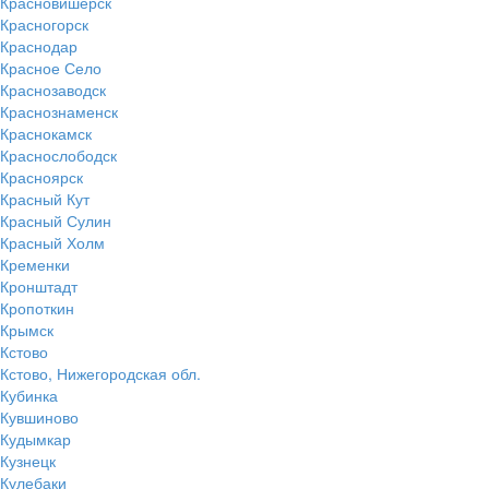
Красновишерск
Красногорск
Краснодар
Красное Село
Краснозаводск
Краснознаменск
Краснокамск
Краснослободск
Красноярск
Красный Кут
Красный Сулин
Красный Холм
Кременки
Кронштадт
Кропоткин
Крымск
Кстово
Кстово, Нижегородская обл.
Кубинка
Кувшиново
Кудымкар
Кузнецк
Кулебаки