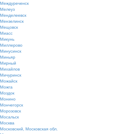
Междуреченск
Мелеуз
Менделеевск
Мензелинск
Мещовск
Миасс
Микунь
Миллерово
Минусинск
Миньяр
Мирный
Михайлов
Мичуринск
Можайск
Можга
Моздок
Монино
Мончегорск
Морозовск
Мосальск
Москва
Московский, Московская обл.