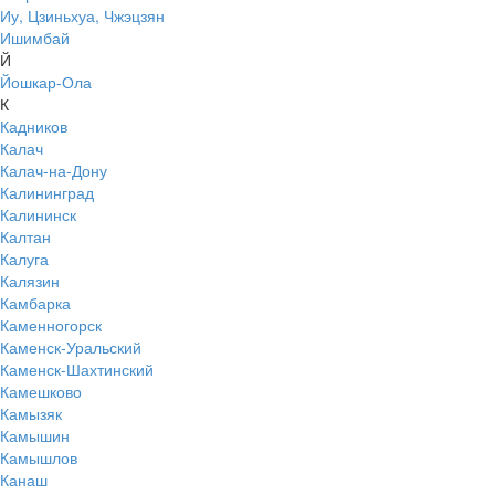
Иу, Цзиньхуа, Чжэцзян
Ишимбай
Й
Йошкар-Ола
К
Кадников
Калач
Калач-на-Дону
Калининград
Калининск
Калтан
Калуга
Калязин
Камбарка
Каменногорск
Каменск-Уральский
Каменск-Шахтинский
Камешково
Камызяк
Камышин
Камышлов
Канаш