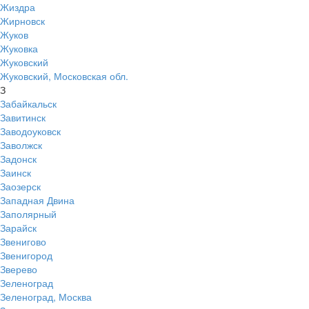
Жиздра
Жирновск
Жуков
Жуковка
Жуковский
Жуковский, Московская обл.
З
Забайкальск
Завитинск
Заводоуковск
Заволжск
Задонск
Заинск
Заозерск
Западная Двина
Заполярный
Зарайск
Звенигово
Звенигород
Зверево
Зеленоград
Зеленоград, Москва