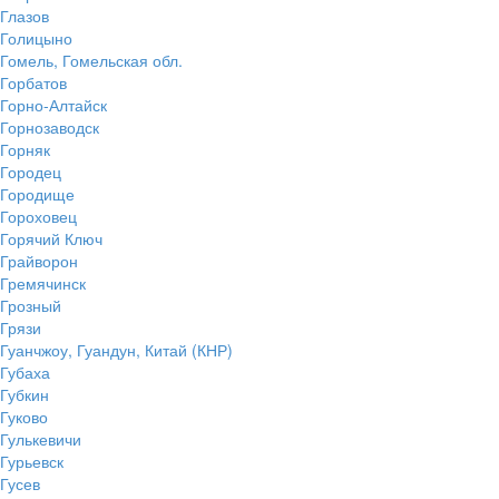
Глазов
Голицыно
Гомель, Гомельская обл.
Горбатов
Горно-Алтайск
Горнозаводск
Горняк
Городец
Городище
Гороховец
Горячий Ключ
Грайворон
Гремячинск
Грозный
Грязи
Гуанчжоу, Гуандун, Китай (КНР)
Губаха
Губкин
Гуково
Гулькевичи
Гурьевск
Гусев