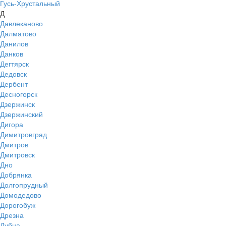
Гусь-Хрустальный
Д
Давлеканово
Далматово
Данилов
Данков
Дегтярск
Дедовск
Дербент
Десногорск
Дзержинск
Дзержинский
Дигора
Димитровград
Дмитров
Дмитровск
Дно
Добрянка
Долгопрудный
Домодедово
Дорогобуж
Дрезна
Дубна