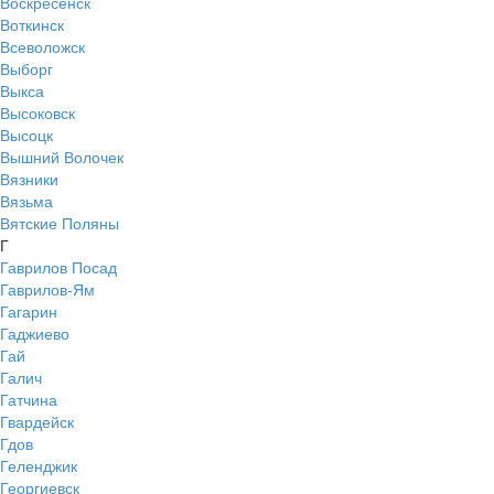
Воскресенск
Воткинск
Всеволожск
Выборг
Выкса
Высоковск
Высоцк
Вышний Волочек
Вязники
Вязьма
Вятские Поляны
Г
Гаврилов Посад
Гаврилов-Ям
Гагарин
Гаджиево
Гай
Галич
Гатчина
Гвардейск
Гдов
Геленджик
Георгиевск