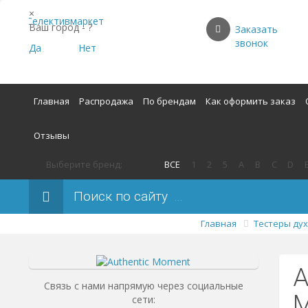
×
Ваш город -
?
Заказать
звонок
Да
Нет
Главная
Распродажа
По брендам
Как оформить заказ
Отзывы
Выберите бренд:
ВСЕ
1
2
5
A
B
C
D
Поиск по сайту
Главная
Тестеры ду
A
Связь с нами напрямую через социальные
сети: