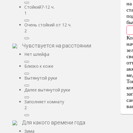
на
Стойкий7-12 ч.
ст
1
по
бы
Очень стойкий от 12 ч.
2
Ко
на
Чувствуется на расстоянии
зе
Нет шлейфа
св
от
Близко к коже
ак
ме
Вытянутой руки
То
ко
Далее вытянутой руки
за
са
Заполняет комнату
ва
2
Для какого времени года
Зима