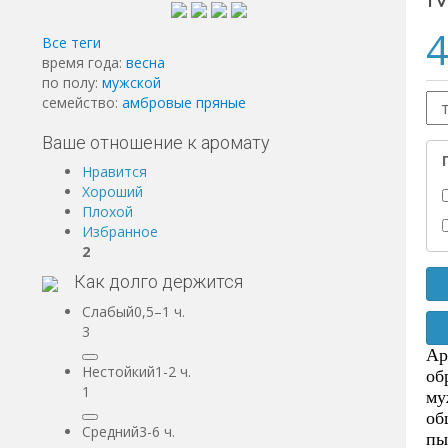
4
Все теги
время года:
весна
по полу:
мужской
семейство:
амбровые
пряные
Ваше отношение к аромату
Нравится
Хороший
Плохой
Избранное
2
Как долго держится
Слабый0,5–1 ч.
3
Ар
Нестойкий1-2 ч.
об
1
му
об
Средний3-6 ч.
пы