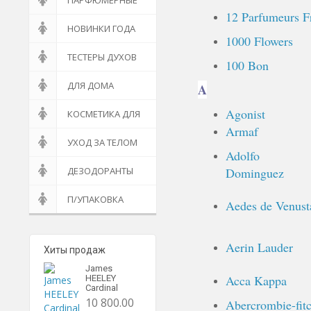
ПАРФЮМЕРНЫЕ
12 Parfumeurs F
НАБОРЫ
НОВИНКИ ГОДА
1000 Flowers
ТЕСТЕРЫ ДУХОВ
100 Bon
ДЛЯ ДОМА
A
Agonist
КОСМЕТИКА ДЛЯ
Armaf
ВАННЫ
УХОД ЗА ТЕЛОМ
Adolfo
ДЕЗОДОРАНТЫ
Dominguez
П/УПАКОВКА
Aedes de Venust
Aerin Lauder
Хиты продаж
James
Acca Kappa
HEELEY
Cardinal
10 800.00
Abercrombie-fit