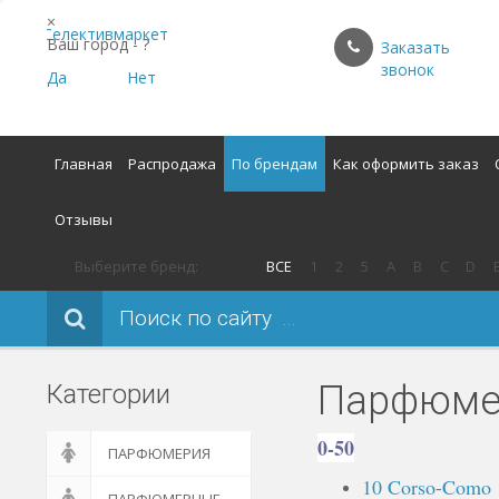
×
Ваш город -
?
Заказать
звонок
Да
Нет
Главная
Распродажа
По брендам
Как оформить заказ
Отзывы
Выберите бренд:
ВСЕ
1
2
5
A
B
C
D
Поиск по сайту
Парфюмер
Категории
0-50
ПАРФЮМЕРИЯ
10 Corso-Como