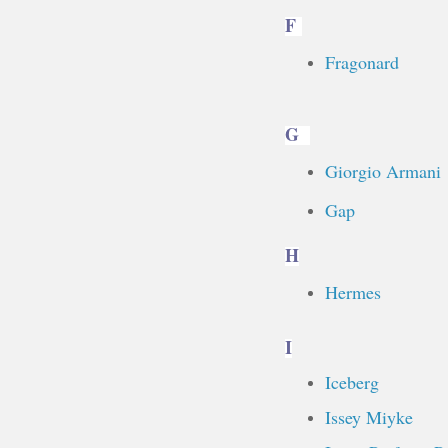
F
Fragonard
G
Giorgio Armani
Gap
H
Hermes
I
Iceberg
Issey Miyke