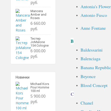
руб.
Antonia's Flower
Mancera
Antonio Fusco
Amber and
Roses
6 660.00
Anne Fontane
руб.
Тестер
B
JoMalone
154 Cologne
Baldessarini
6 000.00
руб.
Balenciaga
Banana Republi
Beyonce
Новинки
Michael Kors
Blood Concept
Pour Homme
100 ml
C
5 900.00
руб.
Chanel