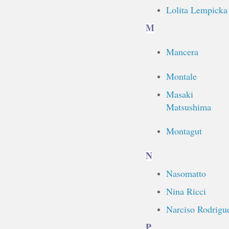
Lolita Lempicka
M
Mancera
Montale
Masaki
Matsushima
Montagut
N
Nasomatto
Nina Ricci
Narciso Rodrigu
P