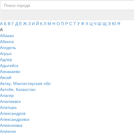
А
Б
В
Г
Д
Е
Ж
З
И
Й
К
Л
М
Н
О
П
Р
С
Т
У
Ф
Х
Ц
Ч
Ш
Щ
Э
Ю
Я
А
Абакан
Абинск
Агидель
Агрыз
Адлер
Адыгейск
Азнакаево
Аксай
Актау, Мангистауская обл
Актобе, Казахстан
Алагир
Алапаевск
Алатырь
Александров
Александровск
Алексеевка
Алексин