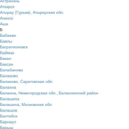
Астрахань
Аткарск
Атырау (Гурьев), Атырауская обл.
Ачинск
Аша
Б
Бабаево
Бавлы
Багратионовск
Баймак
Бакал
Баксан
Балабаново
Балаково
Балаково, Саратовская обл.
Балахна
Балахна, Нижегородская обл., Балахнинский район
Балашиха
Балашиха, Московская обл.
Балашов
Балтийск
Барнаул
Барыш