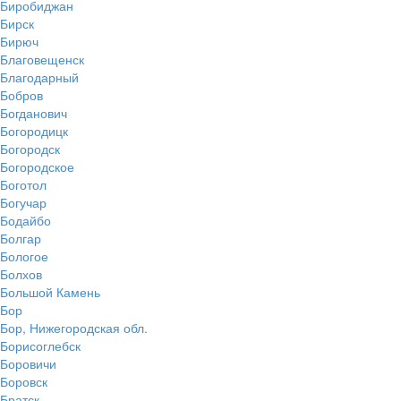
Биробиджан
Бирск
Бирюч
Благовещенск
Благодарный
Бобров
Богданович
Богородицк
Богородск
Богородское
Боготол
Богучар
Бодайбо
Болгар
Бологое
Болхов
Большой Камень
Бор
Бор, Нижегородская обл.
Борисоглебск
Боровичи
Боровск
Братск