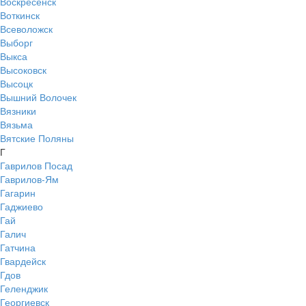
Воскресенск
Воткинск
Всеволожск
Выборг
Выкса
Высоковск
Высоцк
Вышний Волочек
Вязники
Вязьма
Вятские Поляны
Г
Гаврилов Посад
Гаврилов-Ям
Гагарин
Гаджиево
Гай
Галич
Гатчина
Гвардейск
Гдов
Геленджик
Георгиевск