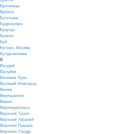
Бронницы
Брянск
Бугульма
Буденновск
Бузулук
Буинск
Буй
Бутово, Москва
Бутурлиновка
В
Валдай
Валуйки
Великие Луки
Великий Новгород
Венев
Верещагино
Верея
Верхнеуральск
Верхний Тагил
Верхний Уфалей
Верхняя Пышма
Верхняя Салда