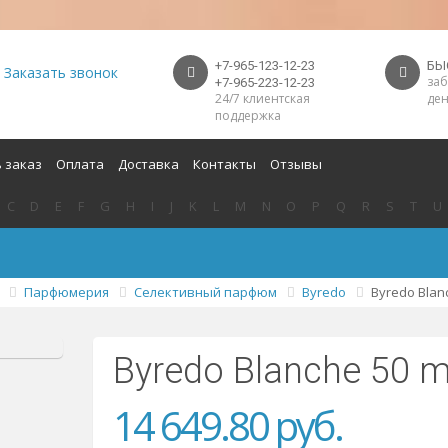
+7-965-123-12-23
БЫ
Заказать звонок
заб
+7-965-223-12-23
24/7 клиентская
ден
поддержка
 заказ
Оплата
Доставка
Контакты
Отзывы
C
D
E
F
G
H
I
J
K
L
M
N
O
P
Q
R
S
T
U
Парфюмерия
Селективный парфюм
Byredo
Byredo Blan
Byredo Blanche 50 m
14 649.80
руб.