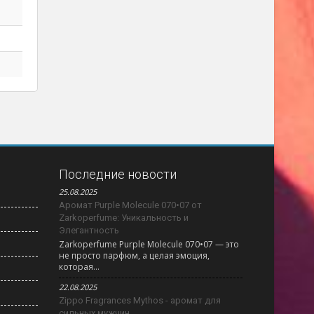
Последние новости
25.08.2025
Аромат Purple Molecule 070•07 от
Zarkoperfume: Уникальность и
Элегантность
Zarkoperfume Purple Molecule 070•07 — это
не просто парфюм, а целая эмоция,
которая...
22.08.2025
Zippo Fragrances Mythos - аромат для
сильных мужчин