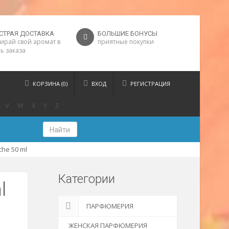
СТРАЯ ДОСТАВКА
БОЛЬШИЕ БОНУСЫ
ирай свой аромат в
приятные покупки
ь заказа
КОРЗИНА (0)
ВХОД
РЕГИСТРАЦИЯ
V
W
X
Y
Z
Найти
che 50 ml
Категории
l
ПАРФЮМЕРИЯ
ЖЕНСКАЯ ПАРФЮМЕРИЯ