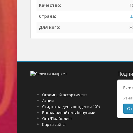
Качество:
1
Страна:
Ш
Для кого:
ж
Подпи
E-ma
Огромный ассортимент
Узна
Акции
Скидка на день рождения 10%
Расплачивайтесь бонусами
Опт/Прайс-лист
Карта сайта