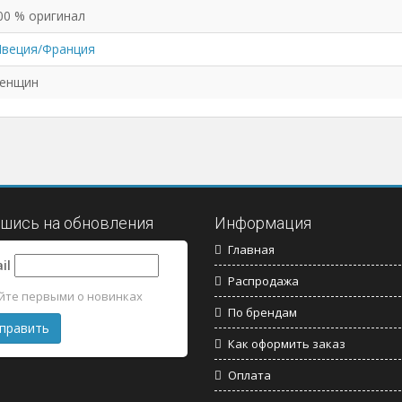
00 % оригинал
веция/Франция
енщин
шись на обновления
Информация
Главная
il
Распродажа
йте первыми о новинках
По брендам
Как оформить заказ
Оплата