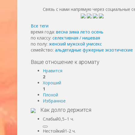
Связь с нами напрямую через социальные с
Все теги
время года:
весна
зима
лето
осень
по классу:
cелективная / нишевая
по полу:
женский
мужской
унисекс
семейство:
альдегидные
фужерные
экзотические
Ваше отношение к аромату
Нравится
2
Хороший
1
Плохой
Избранное
Как долго держится
Слабый0,5–1 ч.
Нестойкий1-2 ч.