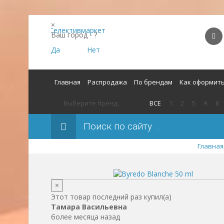
×
Ваш город -
?
Да
Нет
Главная
Распродажа
По брендам
Как оформить
Выберите бренд:
ВСЕ
1
2
5
A
B
Поиск по сайту
Главная
×
Этот товар последний раз купил(a)
Тамара Васильевна
более месяца назад