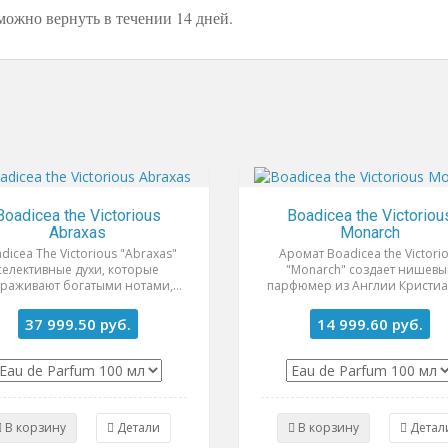
можно вернуть в течении 14 дней.
Boadicea the Victorious
Boadicea the Victoriou
Abraxas
Monarch
dicea The Victorious "Abraxas"
Аромат Boadicea the Victori
селективные духи, которые
"Monarch" создает нишевы
раживают богатыми нотами,...
парфюмер из Англии Кристиан
37 999.50
руб.
14 999.60
руб.
В корзину
Детали
В корзину
Детал