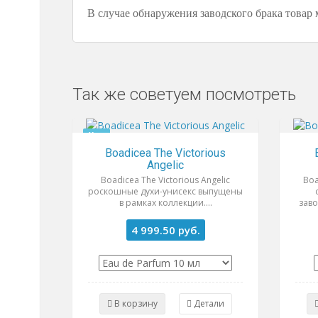
В случае обнаружения заводского брака товар 
Так же советуем посмотреть
Хит
Boadicea The Victorious
Angelic
Boadicea The Victorious Angelic
Boa
роскошные духи-унисекс выпущены
в рамках коллекции....
заво
4 999.50
руб.
В корзину
Детали