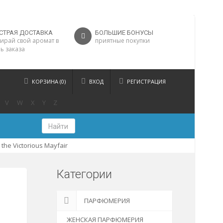
СТРАЯ ДОСТАВКА
БОЛЬШИЕ БОНУСЫ
ирай свой аромат в
приятные покупки
ь заказа
КОРЗИНА (0)
ВХОД
РЕГИСТРАЦИЯ
V
W
X
Y
Z
Найти
the Victorious Mayfair
Категории
ПАРФЮМЕРИЯ
ЖЕНСКАЯ ПАРФЮМЕРИЯ