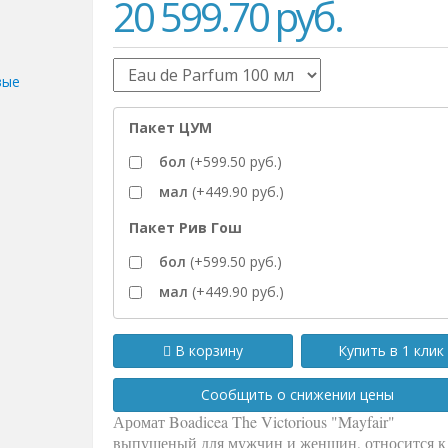
20 599.70
руб.
вые
Пакет ЦУМ
бол
(+599.50 руб.)
мал
(+449.90 руб.)
Пакет Рив Гош
бол
(+599.50 руб.)
мал
(+449.90 руб.)
В корзину
Купить в 1 клик
Сообщить о снижении цены
Аромат Boadicea The Victorious "Mayfair"
выпущеный для мужчин и женщин, относится к