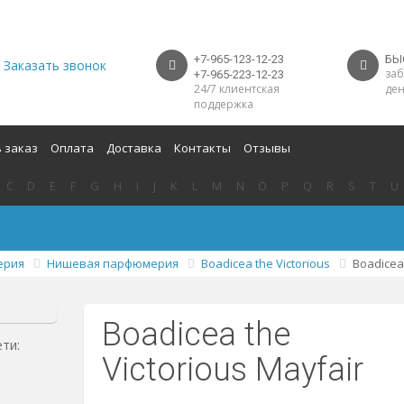
+7-965-123-12-23
БЫ
Заказать звонок
заб
+7-965-223-12-23
24/7 клиентская
ден
поддержка
 заказ
Оплата
Доставка
Контакты
Отзывы
C
D
E
F
G
H
I
J
K
L
M
N
O
P
Q
R
S
T
U
ерия
Нишевая парфюмерия
Boadicea the Victorious
Boadicea 
Boadicea the
ети:
Victorious Mayfair