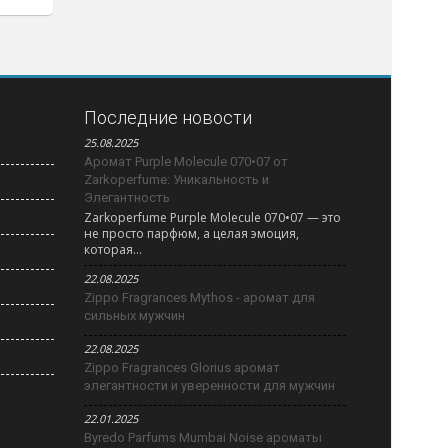
Последние новости
25.08.2025
Аромат Purple Molecule 070•07 от
Zarkoperfume: Уникальность и
Элегантность
Zarkoperfume Purple Molecule 070•07 — это
не просто парфюм, а целая эмоция,
которая...
22.08.2025
Zippo Fragrances Mythos - аромат для
сильных мужчин
22.08.2025
Zippo Fragrances Glorius аромат
элегантности и уверенности для мужчин
22.01.2025
Byredo Parfums Mumbai Noise ароматы