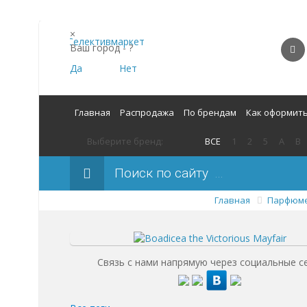
×
Ваш город -
?
Да
Нет
Главная
Распродажа
По брендам
Как оформить
Выберите бренд:
ВСЕ
1
2
5
A
B
Поиск по сайту
Главная
Парфюм
Связь с нами напрямую через социальные с