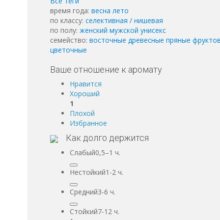
Все теги
время года:
весна
лето
по классу:
cелективная / нишевая
по полу:
женский
мужской
унисекс
семейство:
восточные
древесные
пряные
фрукто
цветочные
Ваше отношение к аромату
Нравится
Хороший
1
Плохой
Избранное
Как долго держится
Слабый0,5–1 ч.
Нестойкий1-2 ч.
Средний3-6 ч.
Стойкий7-12 ч.