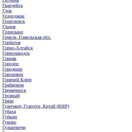
Гатчина
Гвардейск
Гдов
Геленджик
Георгиевск
Глазов
Голицыно
Гомель, Гомельская обл.
Горбатов
Горно-Алтайск
Горнозаводск
Горняк
Городец
Городище
Гороховец
Горячий Ключ
Грайворон
Гремячинск
Грозный
Грязи
Гуанчжоу, Гуандун, Китай (КНР)
Губаха
Губкин
Гуково
Гулькевичи