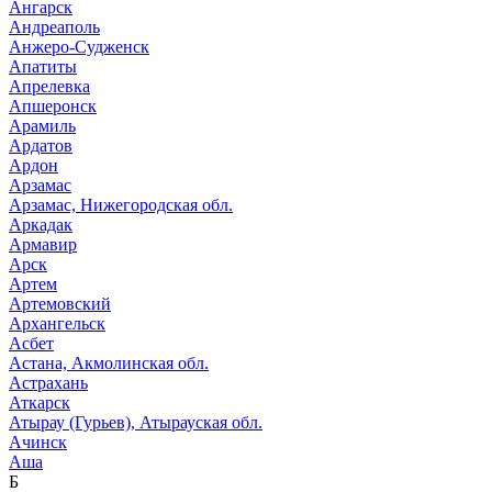
Ангарск
Андреаполь
Анжеро-Судженск
Апатиты
Апрелевка
Апшеронск
Арамиль
Ардатов
Ардон
Арзамас
Арзамас, Нижегородская обл.
Аркадак
Армавир
Арск
Артем
Артемовский
Архангельск
Асбет
Астана, Акмолинская обл.
Астрахань
Аткарск
Атырау (Гурьев), Атырауская обл.
Ачинск
Аша
Б