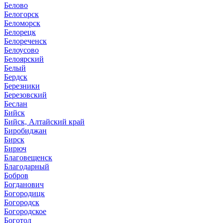
Белово
Белогорск
Беломорск
Белорецк
Белореченск
Белоусово
Белоярский
Белый
Бердск
Березники
Березовский
Беслан
Бийск
Бийск, Алтайский край
Биробиджан
Бирск
Бирюч
Благовещенск
Благодарный
Бобров
Богданович
Богородицк
Богородск
Богородское
Боготол