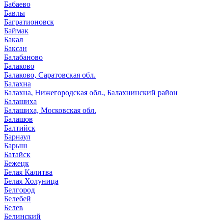
Бабаево
Бавлы
Багратионовск
Баймак
Бакал
Баксан
Балабаново
Балаково
Балаково, Саратовская обл.
Балахна
Балахна, Нижегородская обл., Балахнинский район
Балашиха
Балашиха, Московская обл.
Балашов
Балтийск
Барнаул
Барыш
Батайск
Бежецк
Белая Калитва
Белая Холуница
Белгород
Белебей
Белев
Белинский