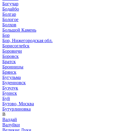
Богучар
Бодайбо
Болгар
Бологое
Болхов
Большой Камень
Бор
Бор, Нижегородская обл.
Борисоглебск
Боровичи
Боровск
Братск
Бронницы
Брянск
Бугульма
Буденновск
Бузулук
Буинск
Буй
Бутово, Москва
Бутурлиновка
В
Валдай
Валуйки
Великие Луки