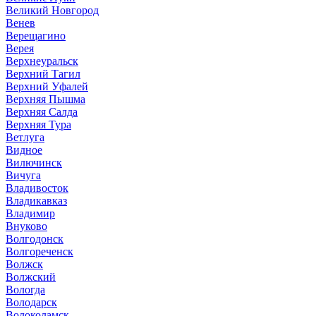
Великий Новгород
Венев
Верещагино
Верея
Верхнеуральск
Верхний Тагил
Верхний Уфалей
Верхняя Пышма
Верхняя Салда
Верхняя Тура
Ветлуга
Видное
Вилючинск
Вичуга
Владивосток
Владикавказ
Владимир
Внуково
Волгодонск
Волгореченск
Волжск
Волжский
Вологда
Володарск
Волоколамск