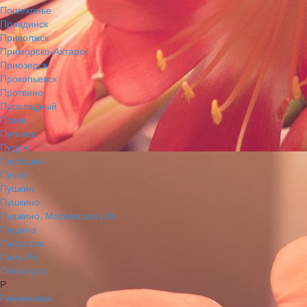
Пошехонье
Правдинск
Приволжск
Приморско-Ахтарск
Приозерск
Прокопьевск
Протвино
Прохладный
Псков
Пугачев
Пудож
Пустошка
Пучеж
Пушкин
Пушкино
Пушкино, Московская обл.
Пущино
Пыталово
Пыть-Ях
Пятигорск
Р
Райчихинск