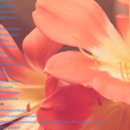
Дубовка
Дюртюли
Дятьково
Е
Евпатория
Егорьевск
Ейск
Елабуга
Елец
Елизово
Еманжелинск
Емва
Ереван
Ермолино
Ершов
Ессентуки
Ефремов
Ж
Железноводск
Железнодорожный
Железнодорожный, округ Балашиха, Московская обл.
Жигулевск