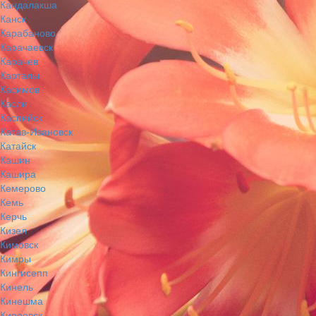
Кандалакша
Канск
Карабаново
Карачаевск
Карачев
Карталы
Касимов
Касли
Каспийск
Катав-Ивановск
Катайск
Кашин
Кашира
Кемерово
Кемь
Керчь
Кизел
Кимовск
Кимры
Кингисепп
Кинель
Кинешма
Киреевск