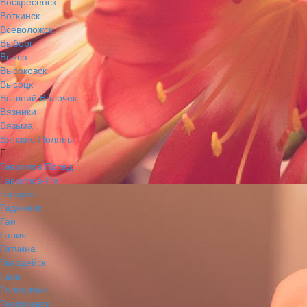
Воскресенск
Воткинск
Всеволожск
Выборг
Выкса
Высоковск
Высоцк
Вышний Волочек
Вязники
Вязьма
Вятские Поляны
Г
Гаврилов Посад
Гаврилов-Ям
Гагарин
Гаджиево
Гай
Галич
Гатчина
Гвардейск
Гдов
Геленджик
Георгиевск