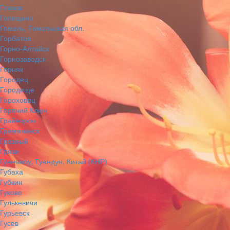
Глазов
Голицыно
Гомель, Гомельская обл.
Горбатов
Горно-Алтайск
Горнозаводск
Горняк
Городец
Городище
Гороховец
Горячий Ключ
Грайворон
Гремячинск
Грозный
Грязи
Гуанчжоу, Гуандун, Китай (КНР)
Губаха
Губкин
Гуково
Гулькевичи
Гурьевск
Гусев