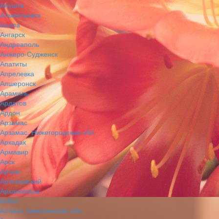
Алушта
Альметьевск
Анапа
Ангарск
Андреаполь
Анжеро-Судженск
Апатиты
Апрелевка
Апшеронск
Арамиль
Ардатов
Ардон
Арзамас
Арзамас, Нижегородская обл.
Аркадак
Армавир
Арск
Артем
Артемовский
Архангельск
Асбет
Астана, Акмолинская обл.