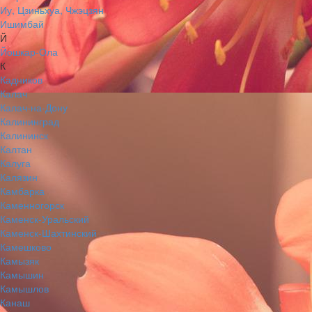
Иу, Цзиньхуа, Чжэцзян
Ишимбай
Й
Йошкар-Ола
К
Кадников
Калач
Калач-на-Дону
Калининград
Калининск
Калтан
Калуга
Калязин
Камбарка
Каменногорск
Каменск-Уральский
Каменск-Шахтинский
Камешково
Камызяк
Камышин
Камышлов
Канаш