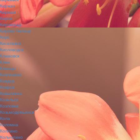
Киржач
Кириши
Киров
Кировград
Кирово-Чепецк
Кирс
Киселевск
Кисловодск
Климовск
Клин
Клинцы
Княгинино
Ковдор
Ковров
Ковылкино
Козельск
Козловка
Козьмодемьянск
Кола
Коломна
Колпино
Кольчугино