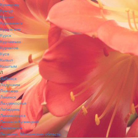
Кумертау
Кунгур
Курган
Курганинск
Куровское
Курск
Куртамыш
Курчатов
Куса
Кызыл
Кыштым
Л
Лабинск
Ладушкин
Лаишево
Лакинск
Лахденпохья
Лебедянь
Лениногорск
Ленинск-Кузнецкий
Лермонтов
Лешково, Московская область