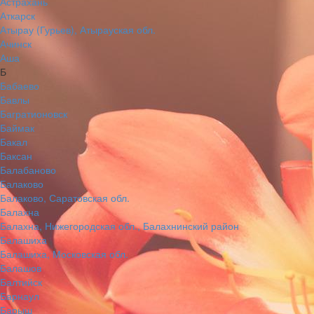
Астрахань
Аткарск
Атырау (Гурьев), Атырауская обл.
Ачинск
Аша
Б
Бабаево
Бавлы
Багратионовск
Баймак
Бакал
Баксан
Балабаново
Балаково
Балаково, Саратовская обл.
Балахна
Балахна, Нижегородская обл., Балахнинский район
Балашиха
Балашиха, Московская обл.
Балашов
Балтийск
Барнаул
Барыш