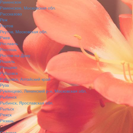
Раменское
Раменское, Московская обл.
Рассказово
Реж
Реутов
Реутов, Московская обл.
Ржев
Рославль
Россошь
Ростов-на-Дону
Рошаль
Ртищево
Рубцовск
Рубцовск, Алтайский край
Руза
Румянцево, Ленинский р-н, Московская обл.
Рыбинск
Рыбинск, Ярославская обл.
Рыльск
Ряжск
Рязань
С
Салават