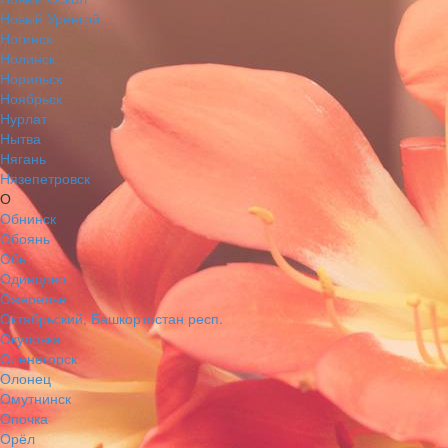
Новый Уренгой
Ногинск
Нолинск
Норильск
Ноябрьск
Нурлат
Нытва
Нягань
Нязепетровск
О
Обнинск
Обоянь
Обь
Одинцово
Ожерелье
Октябрьский, Башкортостан респ.
Окуловка
Оленегорск
Олонец
Омутнинск
Опочка
Орёл