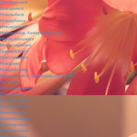
Нововоронеж
Новодвинск
Новозыбков
Новокубанск
Новокузнецк
Новокузнецк, Кемеровская обл.
Новокуйбышевск
Новомичуринск
Новомосковск
Новопавловск
Новоржев
Новороссийск
Новороссийск, Краснодарский край
Новосиль
Новосокольники
Новоузенск
Новоульяновск
Новоуральск
Новохоперск
Новочебоксарск
Новочеркасск
Новошахтинск
Новый Оскол