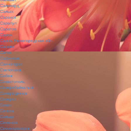
Салехард
Сальск
Саранск
Сарапул
Саратов
Саров
Саров, Нижегородская обл.
Сасово
Сатка
Сафоново
Саяногорск
Светогорск
Себеж
Севастополь
Северобайкальск
Северодвинск
Северск
Севск
Сегежа
Сельцо
Семенов
Семикаракорск