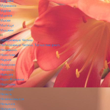
Мураши
Мурманск
Муром
Мценск
Мыски
Мытищи
Мышкин
Н
Набережные Челны
Набережные Челны, Татарстан респ.
Навашино
Наволоки
Надым
Назарово
Назрань
Нальчик
Наро-Фоминск
Нарткала
Находка
Невель
Невинномысск
Невьянск
Нелидово