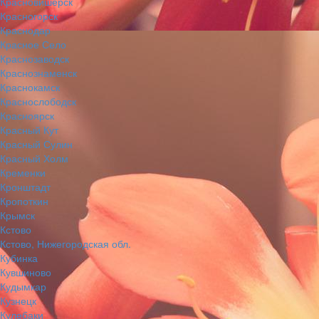
Красновишерск
Красногорск
Краснодар
Красное Село
Краснозаводск
Краснознаменск
Краснокамск
Краснослободск
Красноярск
Красный Кут
Красный Сулин
Красный Холм
Кременки
Кронштадт
Кропоткин
Крымск
Кстово
Кстово, Нижегородская обл.
Кубинка
Кувшиново
Кудымкар
Кузнецк
Кулебаки