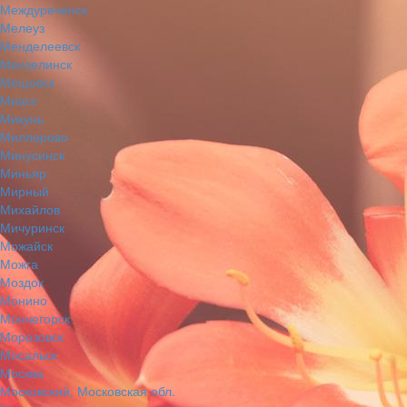
Междуреченск
Мелеуз
Менделеевск
Мензелинск
Мещовск
Миасс
Микунь
Миллерово
Минусинск
Миньяр
Мирный
Михайлов
Мичуринск
Можайск
Можга
Моздок
Монино
Мончегорск
Морозовск
Мосальск
Москва
Московский, Московская обл.