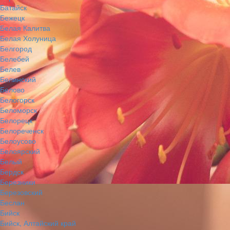
Батайск
Бежецк
Белая Калитва
Белая Холуница
Белгород
Белебей
Белев
Белинский
Белово
Белогорск
Беломорск
Белорецк
Белореченск
Белоусово
Белоярский
Белый
Бердск
Березники
Березовский
Беслан
Бийск
Бийск, Алтайский край