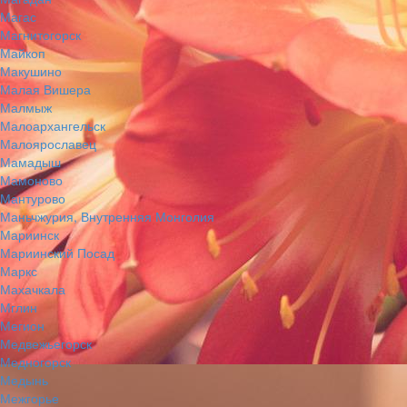
Магас
Магнитогорск
Майкоп
Макушино
Малая Вишера
Малмыж
Малоархангельск
Малоярославец
Мамадыш
Мамоново
Мантурово
Маньчжурия, Внутренняя Монголия
Мариинск
Мариинский Посад
Маркс
Махачкала
Мглин
Мегион
Медвежьегорск
Медногорск
Медынь
Межгорье