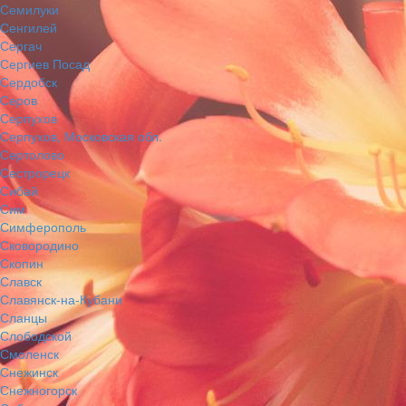
Семилуки
Сенгилей
Сергач
Сергиев Посад
Сердобск
Серов
Серпухов
Серпухов, Московская обл.
Сертолово
Сестрорецк
Сибай
Сим
Симферополь
Сковородино
Скопин
Славск
Славянск-на-Кубани
Сланцы
Слободской
Смоленск
Снежинск
Снежногорск