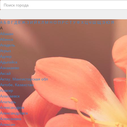
А
Б
В
Г
Д
Е
Ж
З
И
Й
К
Л
М
Н
О
П
Р
С
Т
У
Ф
Х
Ц
Ч
Ш
Щ
Э
Ю
Я
А
Абакан
Абинск
Агидель
Агрыз
Адлер
Адыгейск
Азнакаево
Аксай
Актау, Мангистауская обл
Актобе, Казахстан
Алагир
Алапаевск
Алатырь
Александров
Александровск
Алексеевка
Алексин