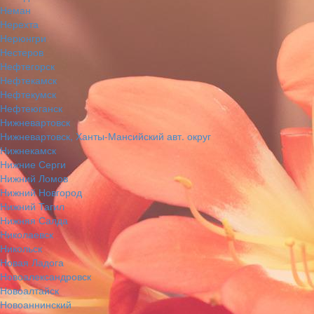
Неман
Нерехта
Нерюнгри
Нестеров
Нефтегорск
Нефтекамск
Нефтекумск
Нефтеюганск
Нижневартовск
Нижневартовск, Ханты-Мансийский авт. округ
Нижнекамск
Нижние Серги
Нижний Ломов
Нижний Новгород
Нижний Тагил
Нижняя Салда
Николаевск
Никольск
Новая Ладога
Новоалександровск
Новоалтайск
Новоаннинский