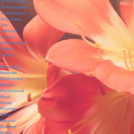
Зеленоградск
Зеленодольск
Зеленокумск
Зерноград
Зея
Златоуст
Злынка
Змеиногорск
Зубцов
Зуевка
И
Ивангород
Иваново
Ивантеевка
Ижевск
Изобильный
Инза
Инсар
Ипатово
Ирбит
Иркутск
Искитим
Истра