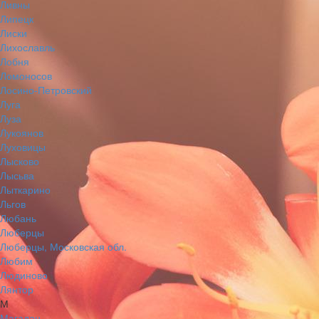
Ливны
Липецк
Лиски
Лихославль
Лобня
Ломоносов
Лосино-Петровский
Луга
Луза
Лукоянов
Луховицы
Лысково
Лысьва
Лыткарино
Льгов
Любань
Люберцы
Люберцы, Московская обл.
Любим
Людиново
Лянтор
М
Магадан