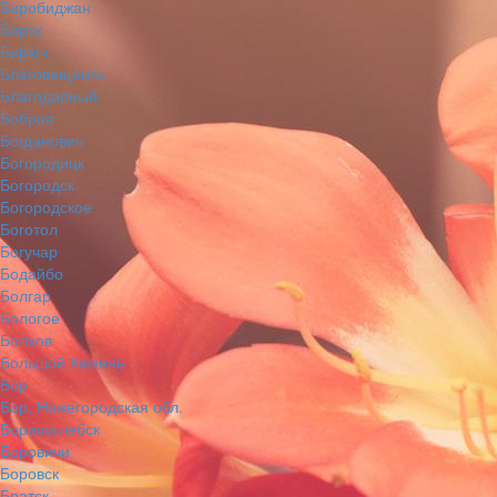
Биробиджан
Бирск
Бирюч
Благовещенск
Благодарный
Бобров
Богданович
Богородицк
Богородск
Богородское
Боготол
Богучар
Бодайбо
Болгар
Бологое
Болхов
Большой Камень
Бор
Бор, Нижегородская обл.
Борисоглебск
Боровичи
Боровск
Братск