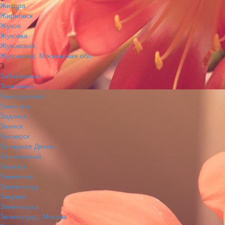
Жиздра
Жирновск
Жуков
Жуковка
Жуковский
Жуковский, Московская обл.
З
Забайкальск
Завитинск
Заводоуковск
Заволжск
Задонск
Заинск
Заозерск
Западная Двина
Заполярный
Зарайск
Звенигово
Звенигород
Зверево
Зеленоград
Зеленоград, Москва