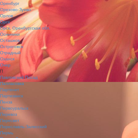
Оренбург
Орехово-Зуево
Орлов
Орск
Орск, Оренбургская обл.
Осинники
Осташков
Острогожск
Отрадный
Оханск
Очер
П
Павловский Посад
Палласовка
Партенит
Партизанск
Пенза
Первоуральск
Перевоз
Пересвет
Переславль-Залесский
Пермь