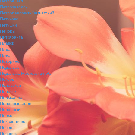
Петров Вал
Петрозаводск
Петропавловск-Камчатский
Петухово
Петушки
Печоры
Питкяранта
Плавск
Пласт
Плес
Поворино
Подольск
Подольск, Московская обл.
Покров
Полевской
Полесск
Полысаево
Полярные Зори
Полярный
Порхов
Похвистнево
Почеп
Починок