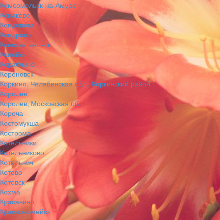
Комсомольск-на-Амуре
Конаково
Кондопога
Кондрово
Константиновск
Копейск
Кораблино
Кореновск
Коркино, Челябинская обл., Коркинский район
Королев
Королев, Московская обл.
Короча
Костомукша
Кострома
Котельники
Котельниково
Котельнич
Котово
Котовск
Кохма
Красавино
Красноармейск