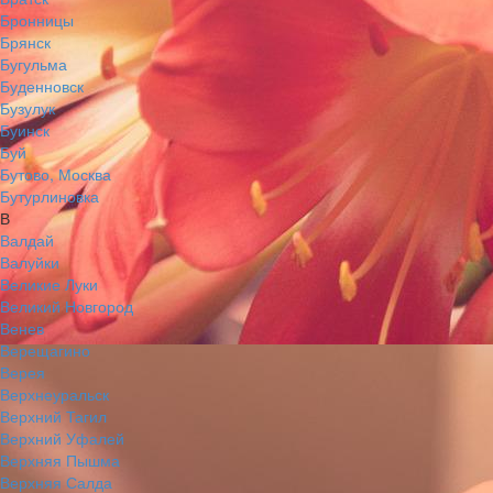
Бронницы
Брянск
Бугульма
Буденновск
Бузулук
Буинск
Буй
Бутово, Москва
Бутурлиновка
В
Валдай
Валуйки
Великие Луки
Великий Новгород
Венев
Верещагино
Верея
Верхнеуральск
Верхний Тагил
Верхний Уфалей
Верхняя Пышма
Верхняя Салда