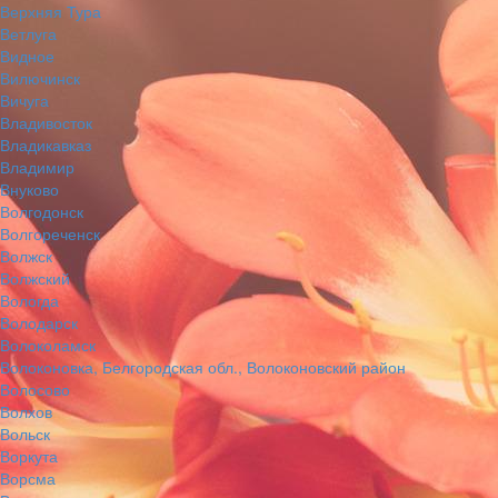
Верхняя Тура
Ветлуга
Видное
Вилючинск
Вичуга
Владивосток
Владикавказ
Владимир
Внуково
Волгодонск
Волгореченск
Волжск
Волжский
Вологда
Володарск
Волоколамск
Волоконовка, Белгородская обл., Волоконовский район
Волосово
Волхов
Вольск
Воркута
Ворсма