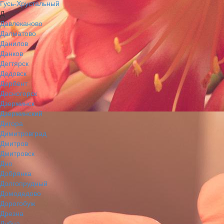
Гусь-Хрустальный
Д
Давлеканово
Далматово
Данилов
Данков
Дегтярск
Дедовск
Дербент
Десногорск
Дзержинск
Дзержинский
Дигора
Димитровград
Дмитров
Дмитровск
Дно
Добрянка
Долгопрудный
Домодедово
Дорогобуж
Дрезна
Дубна