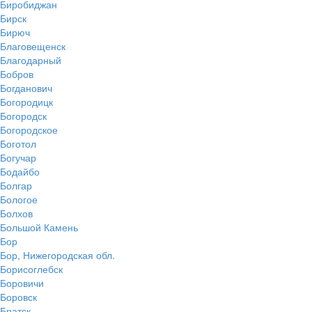
Биробиджан
Бирск
Бирюч
Благовещенск
Благодарный
Бобров
Богданович
Богородицк
Богородск
Богородское
Боготол
Богучар
Бодайбо
Болгар
Бологое
Болхов
Большой Камень
Бор
Бор, Нижегородская обл.
Борисоглебск
Боровичи
Боровск
Братск