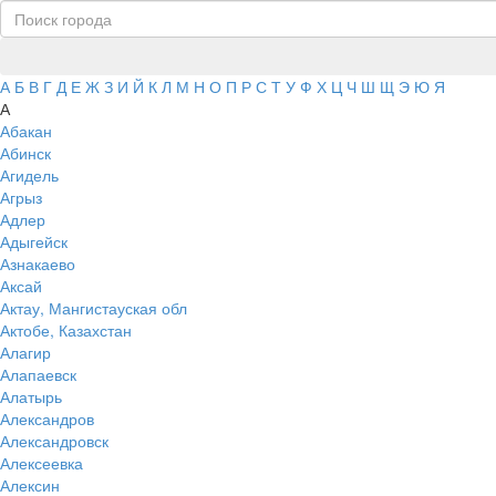
А
Б
В
Г
Д
Е
Ж
З
И
Й
К
Л
М
Н
О
П
Р
С
Т
У
Ф
Х
Ц
Ч
Ш
Щ
Э
Ю
Я
А
Абакан
Абинск
Агидель
Агрыз
Адлер
Адыгейск
Азнакаево
Аксай
Актау, Мангистауская обл
Актобе, Казахстан
Алагир
Алапаевск
Алатырь
Александров
Александровск
Алексеевка
Алексин