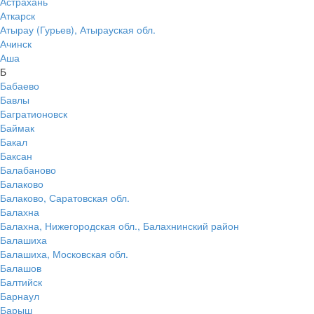
Астрахань
Аткарск
Атырау (Гурьев), Атырауская обл.
Ачинск
Аша
Б
Бабаево
Бавлы
Багратионовск
Баймак
Бакал
Баксан
Балабаново
Балаково
Балаково, Саратовская обл.
Балахна
Балахна, Нижегородская обл., Балахнинский район
Балашиха
Балашиха, Московская обл.
Балашов
Балтийск
Барнаул
Барыш