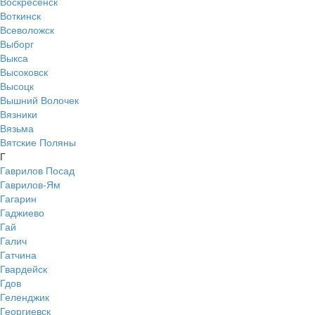
Воскресенск
Воткинск
Всеволожск
Выборг
Выкса
Высоковск
Высоцк
Вышний Волочек
Вязники
Вязьма
Вятские Поляны
Г
Гаврилов Посад
Гаврилов-Ям
Гагарин
Гаджиево
Гай
Галич
Гатчина
Гвардейск
Гдов
Геленджик
Георгиевск