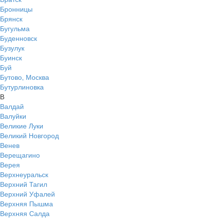
Бронницы
Брянск
Бугульма
Буденновск
Бузулук
Буинск
Буй
Бутово, Москва
Бутурлиновка
В
Валдай
Валуйки
Великие Луки
Великий Новгород
Венев
Верещагино
Верея
Верхнеуральск
Верхний Тагил
Верхний Уфалей
Верхняя Пышма
Верхняя Салда