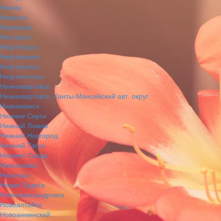
Неман
Нерехта
Нерюнгри
Нестеров
Нефтегорск
Нефтекамск
Нефтекумск
Нефтеюганск
Нижневартовск
Нижневартовск, Ханты-Мансийский авт. округ
Нижнекамск
Нижние Серги
Нижний Ломов
Нижний Новгород
Нижний Тагил
Нижняя Салда
Николаевск
Никольск
Новая Ладога
Новоалександровск
Новоалтайск
Новоаннинский