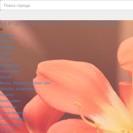
А
Б
В
Г
Д
Е
Ж
З
И
Й
К
Л
М
Н
О
П
Р
С
Т
У
Ф
Х
Ц
Ч
Ш
Щ
Э
Ю
Я
А
Абакан
Абинск
Агидель
Агрыз
Адлер
Адыгейск
Азнакаево
Аксай
Актау, Мангистауская обл
Актобе, Казахстан
Алагир
Алапаевск
Алатырь
Александров
Александровск
Алексеевка
Алексин