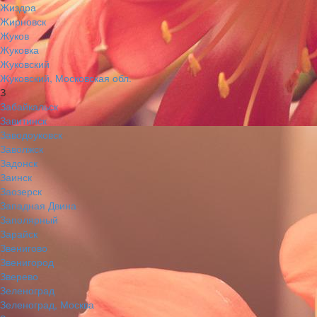
Жиздра
Жирновск
Жуков
Жуковка
Жуковский
Жуковский, Московская обл.
З
Забайкальск
Завитинск
Заводоуковск
Заволжск
Задонск
Заинск
Заозерск
Западная Двина
Заполярный
Зарайск
Звенигово
Звенигород
Зверево
Зеленоград
Зеленоград, Москва