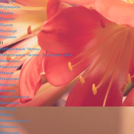
Мураши
Мурманск
Муром
Мценск
Мыски
Мытищи
Мышкин
Н
Набережные Челны
Набережные Челны, Татарстан респ.
Навашино
Наволоки
Надым
Назарово
Назрань
Нальчик
Наро-Фоминск
Нарткала
Находка
Невель
Невинномысск
Невьянск
Нелидово