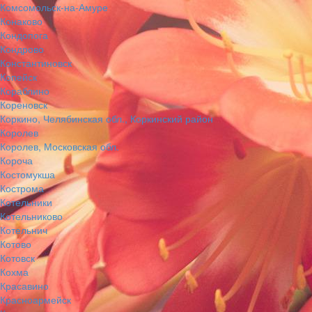
Комсомольск-на-Амуре
Конаково
Кондопога
Кондрово
Константиновск
Копейск
Кораблино
Кореновск
Коркино, Челябинская обл., Коркинский район
Королев
Королев, Московская обл.
Короча
Костомукша
Кострома
Котельники
Котельниково
Котельнич
Котово
Котовск
Кохма
Красавино
Красноармейск