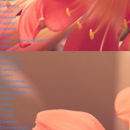
Салехард
Сальск
Саранск
Сарапул
Саратов
Саров
Саров, Нижегородская обл.
Сасово
Сатка
Сафоново
Саяногорск
Светогорск
Себеж
Севастополь
Северобайкальск
Северодвинск
Северск
Севск
Сегежа
Сельцо
Семенов
Семикаракорск