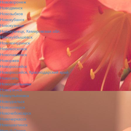
Нововоронеж
Новодвинск
Новозыбков
Новокубанск
Новокузнецк
Новокузнецк, Кемеровская обл.
Новокуйбышевск
Новомичуринск
Новомосковск
Новопавловск
Новоржев
Новороссийск
Новороссийск, Краснодарский край
Новосиль
Новосокольники
Новоузенск
Новоульяновск
Новоуральск
Новохоперск
Новочебоксарск
Новочеркасск
Новошахтинск
Новый Оскол