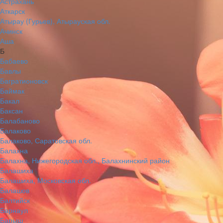
Астрахань
Аткарск
Атырау (Гурьев), Атырауская обл.
Ачинск
Аша
Б
Бабаево
Бавлы
Багратионовск
Баймак
Бакал
Баксан
Балабаново
Балаково
Балаково, Саратовская обл.
Балахна
Балахна, Нижегородская обл., Балахнинский район
Балашиха
Балашиха, Московская обл.
Балашов
Балтийск
Барнаул
Барыш