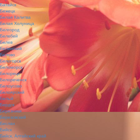
Батайск
Бежецк
Белая Калитва
Белая Холуница
Белгород
Белебей
Белев
Белинский
Белово
Белогорск
Беломорск
Белорецк
Белореченск
Белоусово
Белоярский
Белый
Бердск
Березники
Березовский
Беслан
Бийск
Бийск, Алтайский край