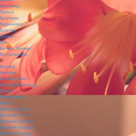
Бронницы
Брянск
Бугульма
Буденновск
Бузулук
Буинск
Буй
Бутово, Москва
Бутурлиновка
В
Валдай
Валуйки
Великие Луки
Великий Новгород
Венев
Верещагино
Верея
Верхнеуральск
Верхний Тагил
Верхний Уфалей
Верхняя Пышма
Верхняя Салда