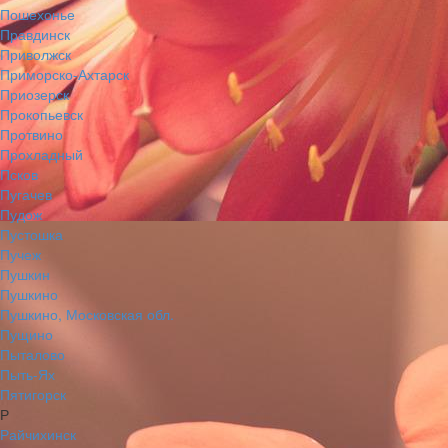
Пошехонье
Правдинск
Приволжск
Приморско-Ахтарск
Приозерск
Прокопьевск
Протвино
Прохладный
Псков
Пугачев
Пудож
Пустошка
Пучеж
Пушкин
Пушкино
Пушкино, Московская обл.
Пущино
Пыталово
Пыть-Ях
Пятигорск
Р
Райчихинск