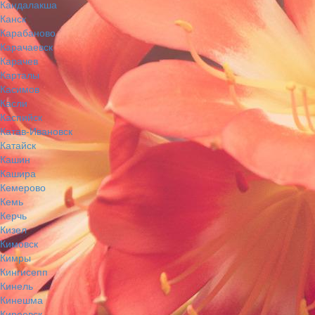
Кандалакша
Канск
Карабаново
Карачаевск
Карачев
Карталы
Касимов
Касли
Каспийск
Катав-Ивановск
Катайск
Кашин
Кашира
Кемерово
Кемь
Керчь
Кизел
Кимовск
Кимры
Кингисепп
Кинель
Кинешма
Киреевск