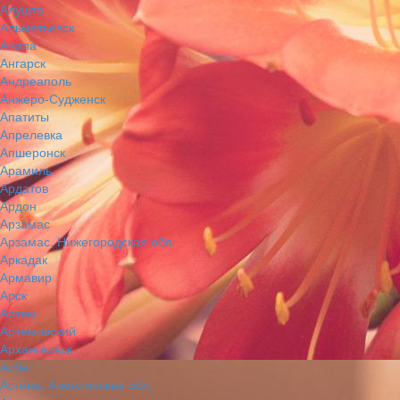
Алушта
Альметьевск
Анапа
Ангарск
Андреаполь
Анжеро-Судженск
Апатиты
Апрелевка
Апшеронск
Арамиль
Ардатов
Ардон
Арзамас
Арзамас, Нижегородская обл.
Аркадак
Армавир
Арск
Артем
Артемовский
Архангельск
Асбет
Астана, Акмолинская обл.