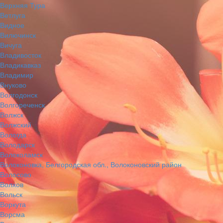
Верхняя Тура
Ветлуга
Видное
Вилючинск
Вичуга
Владивосток
Владикавказ
Владимир
Внуково
Волгодонск
Волгореченск
Волжск
Волжский
Вологда
Володарск
Волоколамск
Волоконовка, Белгородская обл., Волоконовский район
Волосово
Волхов
Вольск
Воркута
Ворсма