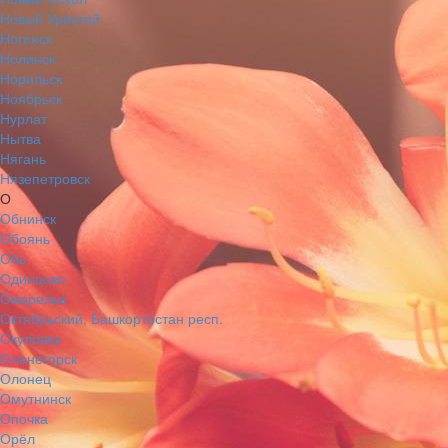
Новый Уренгой
Ногинск
Нолинск
Норильск
Ноябрьск
Нурлат
Нытва
Нягань
Нязепетровск
О
Обнинск
Обоянь
Обь
Одинцово
Ожерелье
Октябрьский, Башкортостан респ.
Окуловка
Оленегорск
Олонец
Омутнинск
Опочка
Орёл