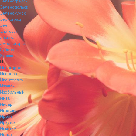
Зеленоградск
Зеленодольск
Зеленокумск
Зерноград
Зея
Златоуст
Злынка
Змеиногорск
Зубцов
Зуевка
И
Ивангород
Иваново
Ивантеевка
Ижевск
Изобильный
Инза
Инсар
Ипатово
Ирбит
Иркутск
Искитим
Истра