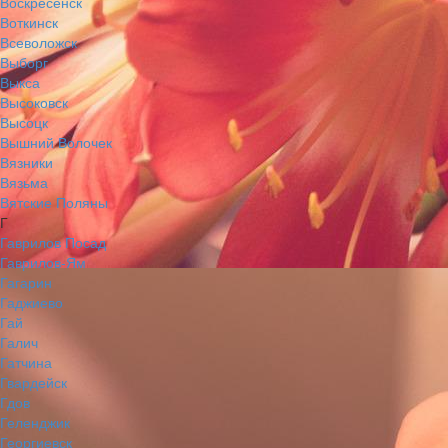
Воскресенск
Воткинск
Всеволожск
Выборг
Выкса
Высоковск
Высоцк
Вышний Волочек
Вязники
Вязьма
Вятские Поляны
Г
Гаврилов Посад
Гаврилов-Ям
Гагарин
Гаджиево
Гай
Галич
Гатчина
Гвардейск
Гдов
Геленджик
Георгиевск