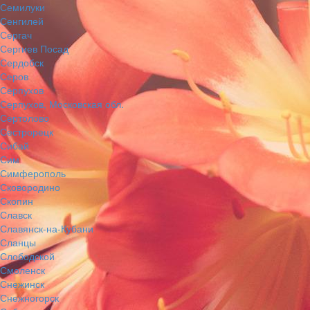
Семилуки
Сенгилей
Сергач
Сергиев Посад
Сердобск
Серов
Серпухов
Серпухов, Московская обл.
Сертолово
Сестрорецк
Сибай
Сим
Симферополь
Сковородино
Скопин
Славск
Славянск-на-Кубани
Сланцы
Слободской
Смоленск
Снежинск
Снежногорск