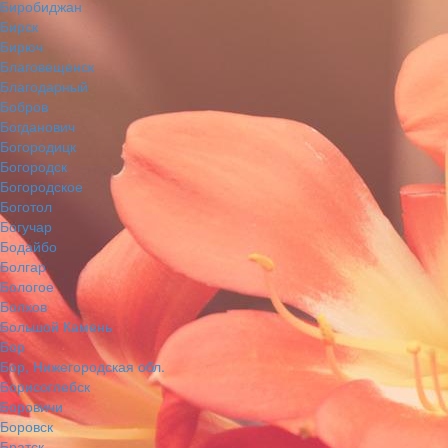
Биробиджан
Бирск
Бирюч
Благовещенск
Благодарный
Бобров
Богданович
Богородицк
Богородск
Богородское
Боготол
Богучар
Бодайбо
Болгар
Бологое
Болхов
Большой Камень
Бор
Бор, Нижегородская обл.
Борисоглебск
Боровичи
Боровск
Братск