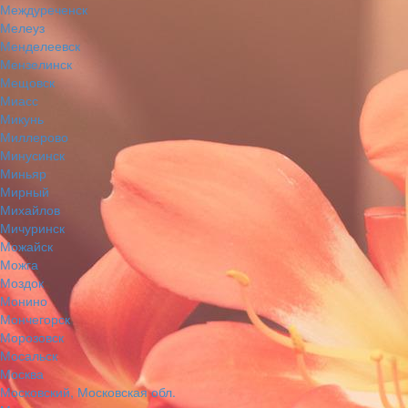
Междуреченск
Мелеуз
Менделеевск
Мензелинск
Мещовск
Миасс
Микунь
Миллерово
Минусинск
Миньяр
Мирный
Михайлов
Мичуринск
Можайск
Можга
Моздок
Монино
Мончегорск
Морозовск
Мосальск
Москва
Московский, Московская обл.