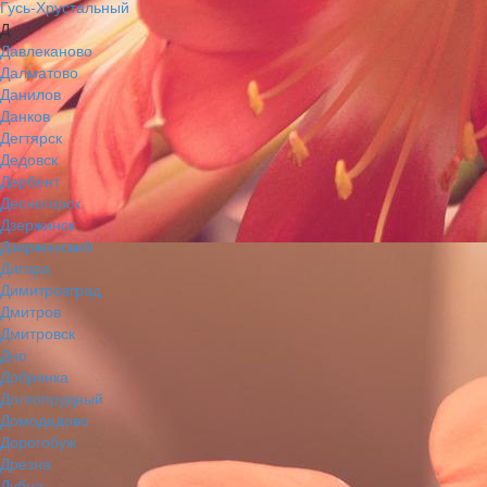
Гусь-Хрустальный
Д
Давлеканово
Далматово
Данилов
Данков
Дегтярск
Дедовск
Дербент
Десногорск
Дзержинск
Дзержинский
Дигора
Димитровград
Дмитров
Дмитровск
Дно
Добрянка
Долгопрудный
Домодедово
Дорогобуж
Дрезна
Дубна