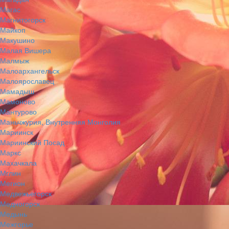
Магас
Магнитогорск
Майкоп
Макушино
Малая Вишера
Малмыж
Малоархангельск
Малоярославец
Мамадыш
Мамоново
Мантурово
Маньчжурия, Внутренняя Монголия
Мариинск
Мариинский Посад
Маркс
Махачкала
Мглин
Мегион
Медвежьегорск
Медногорск
Медынь
Межгорье