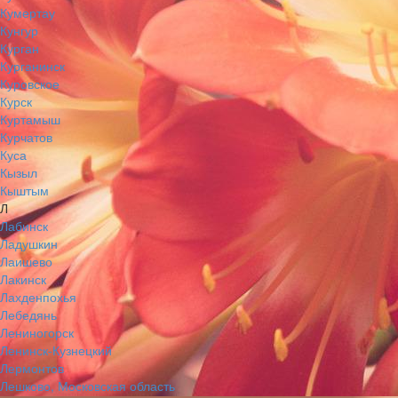
Кумертау
Кунгур
Курган
Курганинск
Куровское
Курск
Куртамыш
Курчатов
Куса
Кызыл
Кыштым
Л
Лабинск
Ладушкин
Лаишево
Лакинск
Лахденпохья
Лебедянь
Лениногорск
Ленинск-Кузнецкий
Лермонтов
Лешково, Московская область