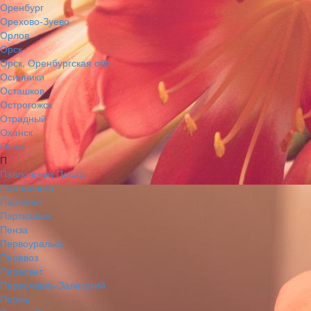
Оренбург
Орехово-Зуево
Орлов
Орск
Орск, Оренбургская обл.
Осинники
Осташков
Острогожск
Отрадный
Оханск
Очер
П
Павловский Посад
Палласовка
Партенит
Партизанск
Пенза
Первоуральск
Перевоз
Пересвет
Переславль-Залесский
Пермь