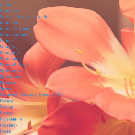
Глазов
Голицыно
Гомель, Гомельская обл.
Горбатов
Горно-Алтайск
Горнозаводск
Горняк
Городец
Городище
Гороховец
Горячий Ключ
Грайворон
Гремячинск
Грозный
Грязи
Гуанчжоу, Гуандун, Китай (КНР)
Губаха
Губкин
Гуково
Гулькевичи
Гурьевск
Гусев