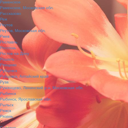
Раменское
Раменское, Московская обл.
Рассказово
Реж
Реутов
Реутов, Московская обл.
Ржев
Рославль
Россошь
Ростов-на-Дону
Рошаль
Ртищево
Рубцовск
Рубцовск, Алтайский край
Руза
Румянцево, Ленинский р-н, Московская обл.
Рыбинск
Рыбинск, Ярославская обл.
Рыльск
Ряжск
Рязань
С
Салават