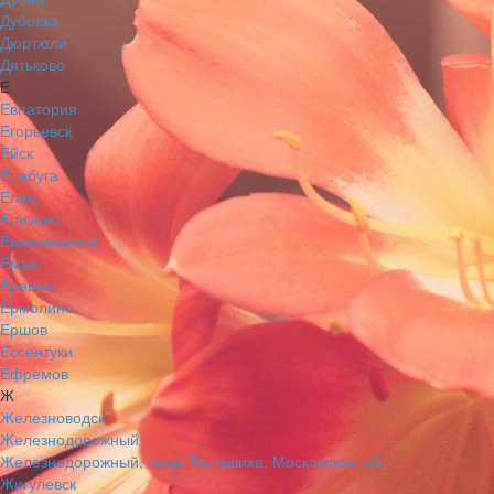
Дубовка
Дюртюли
Дятьково
Е
Евпатория
Егорьевск
Ейск
Елабуга
Елец
Елизово
Еманжелинск
Емва
Ереван
Ермолино
Ершов
Ессентуки
Ефремов
Ж
Железноводск
Железнодорожный
Железнодорожный, округ Балашиха, Московская обл.
Жигулевск