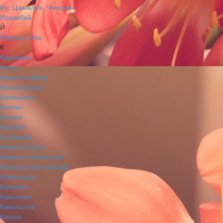
Иу, Цзиньхуа, Чжэцзян
Ишимбай
Й
Йошкар-Ола
К
Кадников
Калач
Калач-на-Дону
Калининград
Калининск
Калтан
Калуга
Калязин
Камбарка
Каменногорск
Каменск-Уральский
Каменск-Шахтинский
Камешково
Камызяк
Камышин
Камышлов
Канаш