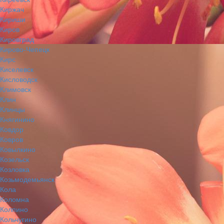
Киржач
Кириши
Киров
Кировград
Кирово-Чепецк
Кирс
Киселевск
Кисловодск
Климовск
Клин
Клинцы
Княгинино
Ковдор
Ковров
Ковылкино
Козельск
Козловка
Козьмодемьянск
Кола
Коломна
Колпино
Кольчугино