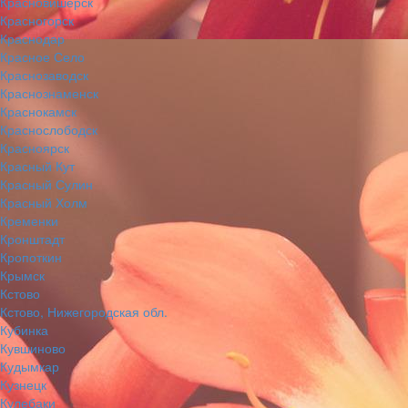
Красновишерск
Красногорск
Краснодар
Красное Село
Краснозаводск
Краснознаменск
Краснокамск
Краснослободск
Красноярск
Красный Кут
Красный Сулин
Красный Холм
Кременки
Кронштадт
Кропоткин
Крымск
Кстово
Кстово, Нижегородская обл.
Кубинка
Кувшиново
Кудымкар
Кузнецк
Кулебаки