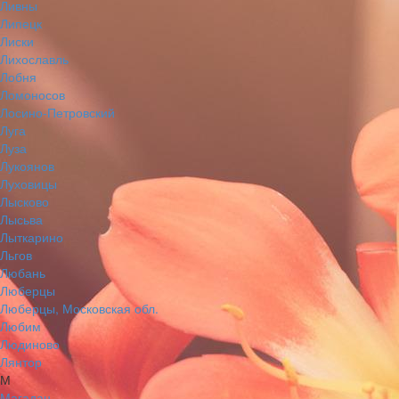
Ливны
Липецк
Лиски
Лихославль
Лобня
Ломоносов
Лосино-Петровский
Луга
Луза
Лукоянов
Луховицы
Лысково
Лысьва
Лыткарино
Льгов
Любань
Люберцы
Люберцы, Московская обл.
Любим
Людиново
Лянтор
М
Магадан