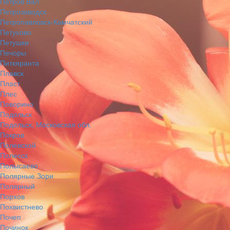
Петров Вал
Петрозаводск
Петропавловск-Камчатский
Петухово
Петушки
Печоры
Питкяранта
Плавск
Пласт
Плес
Поворино
Подольск
Подольск, Московская обл.
Покров
Полевской
Полесск
Полысаево
Полярные Зори
Полярный
Порхов
Похвистнево
Почеп
Починок