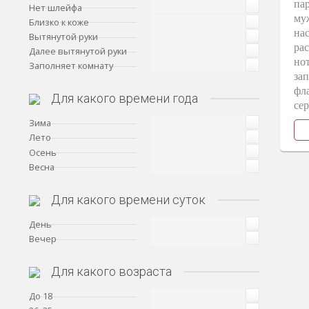
па
Нет шлейфа
му
Близко к коже
на
Вытянутой руки
ра
Далее вытянутой руки
нот
Заполняет комнату
за
фл
Для какого времени года
се
Зима
Лето
Осень
Весна
Для какого времени суток
День
Вечер
Для какого возраста
До 18