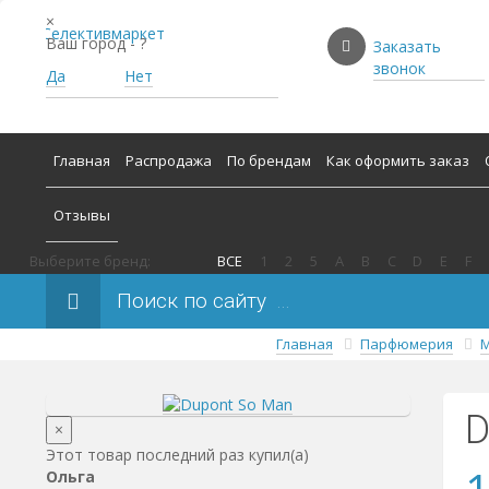
×
Ваш город -
?
Заказать
звонок
Да
Нет
Главная
Распродажа
По брендам
Как оформить заказ
Отзывы
Выберите бренд:
ВСЕ
1
2
5
A
B
C
D
E
F
Поиск по сайту
Главная
Парфюмерия
М
D
×
Этот товар последний раз купил(a)
Ольга