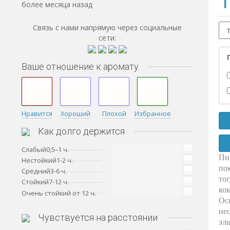
1
более месяца назад
Связь с нами напрямую через социальные
сети:
Ваше отношение к аромату
Нравится
Хороший
Плохой
Избранное
Как долго держится
Слабый0,5–1 ч.
Пи
Нестойкий1-2 ч.
по
Средний3-6 ч.
то
Стойкий7-12 ч.
кок
Очень стойкий от 12 ч.
Ос
не
Чувствуется на расстоянии
эл