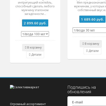
интригующий коктейль,
Men предназначает
способный сделать любого
мужчинам, у которых 
мужчину эталоном
собственный вкус и..
загадочности...
1 689.60
руб.
2 899.60
руб.
В корзину
В корзину
Детали
Детали
Подпишись на
обновления
E-mail
Огромный ассортимент