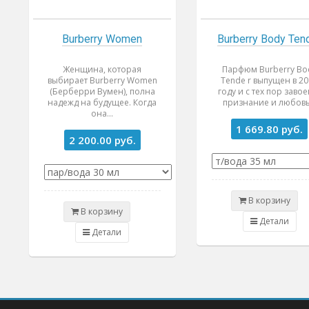
Burberry Women
Burberry Body Ten
Женщина, которая
Парфюм Burberry Bo
выбирает Burberry Women
Tende r выпущен в 2
(Берберри Вумен), полна
году и с тех пор завое
надежд на будущее. Когда
признание и любовь.
она...
1 669.80
руб.
2 200.00
руб.
В корзину
В корзину
Детали
Детали