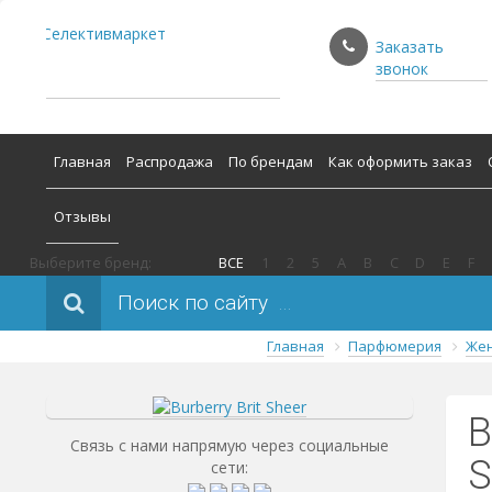
Заказать
звонок
Главная
Распродажа
По брендам
Как оформить заказ
Отзывы
Выберите бренд:
ВСЕ
1
2
5
A
B
C
D
E
F
Поиск по сайту
Главная
Парфюмерия
Жен
B
Связь с нами напрямую через социальные
S
сети: