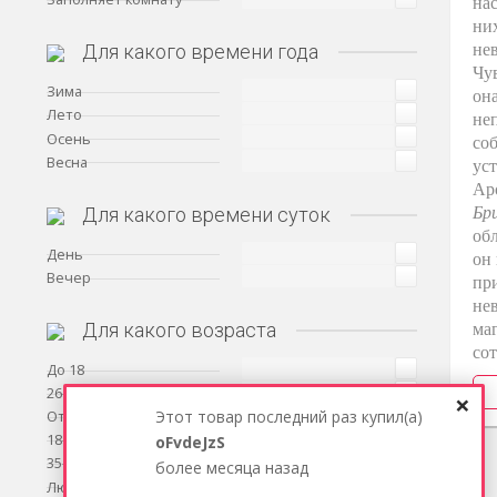
на
ни
не
Для какого времени года
Чув
Зима
она
Лето
не
Осень
со
Весна
ус
Ар
Бр
Для какого времени суток
об
День
он 
Вечер
пр
нев
ма
Для какого возраста
сот
До 18
26–35 лет
×
Этот товар последний раз купил(a)
От 45 лет
18–26 лет
oFvdeJzS
35–45 лет
более месяца назад
Любой возраст