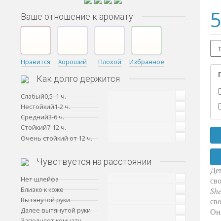
5
Ваше отношение к аромату
Нравится
Хороший
Плохой
Избранное
Как долго держится
Слабый0,5–1 ч.
Нестойкий1-2 ч.
Средний3-6 ч.
Стойкий7-12 ч.
Очень стойкий от 12 ч.
Чувствуется на расстоянии
Де
Нет шлейфа
св
Близко к коже
She
Вытянутой руки
св
Далее вытянутой руки
Он
Заполняет комнату