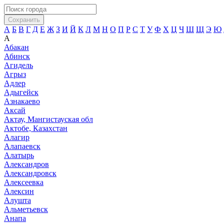
Сохранить
А
Б
В
Г
Д
Е
Ж
З
И
Й
К
Л
М
Н
О
П
Р
С
Т
У
Ф
Х
Ц
Ч
Ш
Щ
Э
Ю
А
Абакан
Абинск
Агидель
Агрыз
Адлер
Адыгейск
Азнакаево
Аксай
Актау, Мангистауская обл
Актобе, Казахстан
Алагир
Алапаевск
Алатырь
Александров
Александровск
Алексеевка
Алексин
Алушта
Альметьевск
Анапа