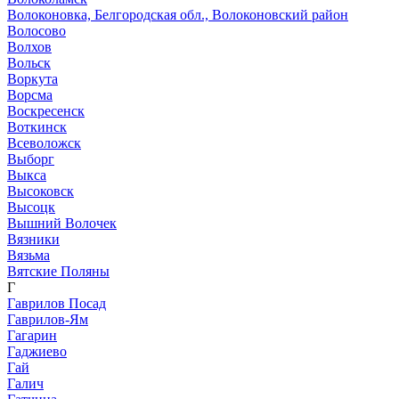
Волоконовка, Белгородская обл., Волоконовский район
Волосово
Волхов
Вольск
Воркута
Ворсма
Воскресенск
Воткинск
Всеволожск
Выборг
Выкса
Высоковск
Высоцк
Вышний Волочек
Вязники
Вязьма
Вятские Поляны
Г
Гаврилов Посад
Гаврилов-Ям
Гагарин
Гаджиево
Гай
Галич