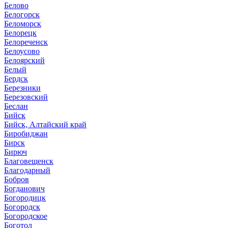
Белово
Белогорск
Беломорск
Белорецк
Белореченск
Белоусово
Белоярский
Белый
Бердск
Березники
Березовский
Беслан
Бийск
Бийск, Алтайский край
Биробиджан
Бирск
Бирюч
Благовещенск
Благодарный
Бобров
Богданович
Богородицк
Богородск
Богородское
Боготол