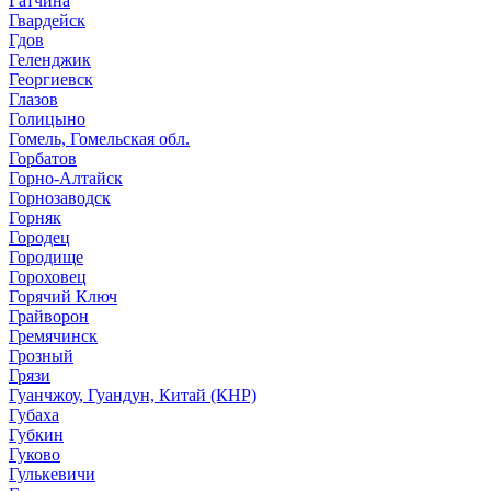
Гатчина
Гвардейск
Гдов
Геленджик
Георгиевск
Глазов
Голицыно
Гомель, Гомельская обл.
Горбатов
Горно-Алтайск
Горнозаводск
Горняк
Городец
Городище
Гороховец
Горячий Ключ
Грайворон
Гремячинск
Грозный
Грязи
Гуанчжоу, Гуандун, Китай (КНР)
Губаха
Губкин
Гуково
Гулькевичи