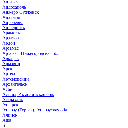
Ангарск
Андреаполь
Анжеро-Судженск
Апатиты
Апрелевка
Апшеронск
Арамиль
Ардатов
Ардон
Арзамас
Арзамас, Нижегородская обл.
Аркадак
Армавир
Арск
Артем
Артемовский
Архангельск
Асбет
Астана, Акмолинская обл.
Астрахань
Аткарск
Атырау (Гурьев), Атырауская обл.
Ачинск
Аша
Б