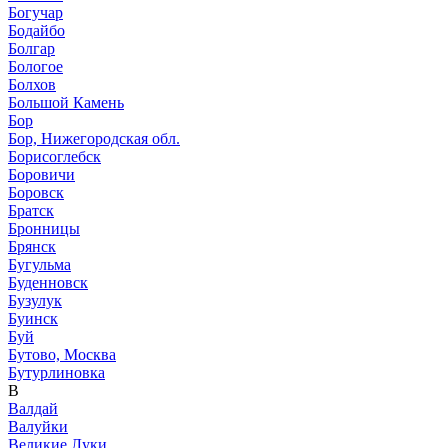
Богучар
Бодайбо
Болгар
Бологое
Болхов
Большой Камень
Бор
Бор, Нижегородская обл.
Борисоглебск
Боровичи
Боровск
Братск
Бронницы
Брянск
Бугульма
Буденновск
Бузулук
Буинск
Буй
Бутово, Москва
Бутурлиновка
В
Валдай
Валуйки
Великие Луки