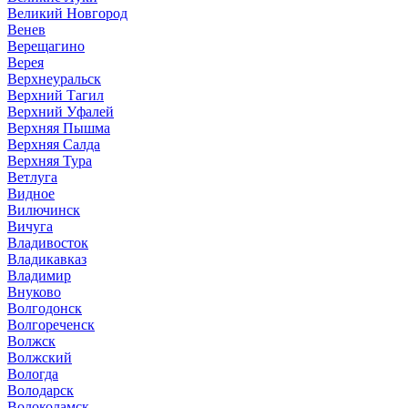
Великий Новгород
Венев
Верещагино
Верея
Верхнеуральск
Верхний Тагил
Верхний Уфалей
Верхняя Пышма
Верхняя Салда
Верхняя Тура
Ветлуга
Видное
Вилючинск
Вичуга
Владивосток
Владикавказ
Владимир
Внуково
Волгодонск
Волгореченск
Волжск
Волжский
Вологда
Володарск
Волоколамск