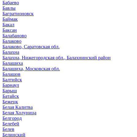
Бабаево
Бавлы
Багратионовск
Баймак
Бакал
Баксан
Балабаново
Балаково
Балаково, Саратовская обл.
Балахна
Балахна, Нижегородская обл., Балахнинский район
Балашиха
Балашиха, Московская обл.
Балашов
Балтийск
Барнаул
Барыш
Батайск
Бежецк
Белая Калитва
Белая Холуница
Белгород
Белебей
Белев
Белинский