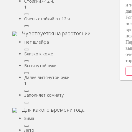
Стойкий7-12 ч.
и т
1
да
Fe
Очень стойкий от 12 ч.
но
вр
Чувствуется на расстоянии
не
Па
Нет шлейфа
вып
Близко к коже
оч
тор
Вытянутой руки
Далее вытянутой руки
1
Заполняет комнату
Для какого времени года
Зима
Лето