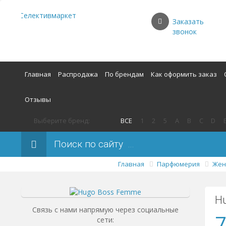
Заказать
звонок
Главная
Распродажа
По брендам
Как оформить заказ
Отзывы
Выберите бренд:
ВСЕ
1
2
5
A
B
C
D
Поиск по сайту
Главная
Парфюмерия
Жен
H
Связь с нами напрямую через социальные
7
сети: