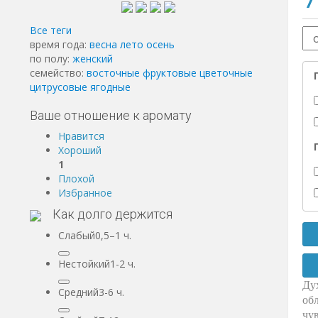
Все теги
время года:
весна
лето
осень
по полу:
женский
семейство:
восточные
фруктовые
цветочные
цитрусовые
ягодные
Ваше отношение к аромату
Нравится
Хороший
1
Плохой
Избранное
Как долго держится
Слабый0,5–1 ч.
Нестойкий1-2 ч.
Ду
Средний3-6 ч.
об
чу